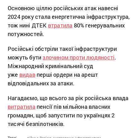
Основною ціллю російських атак навесні
2024 року стала енергетична інфраструктура,
тож нині ДТЕК
втратила
80% генерувальних
потужностей.
Російські обстріли такої інфраструктури
можуть бути
злочином проти людяності
.
Міжнародний кримінальний суд
уже
видав
перші ордери на арешт
відповідальних за атаки.
Нагадаємо, що всього за рік російська влада
витратила
пенсії пів мільйона власних
громадян, щоб запустити по українцях 2
тисячі безпілотників.
Теги:
війна з Росією,
енергетична інфраструктура,