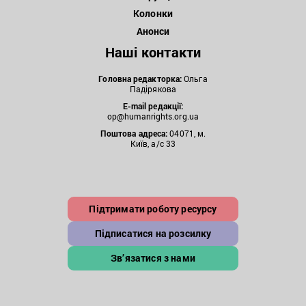
Колонки
Анонси
Наші контакти
Головна редакторка:
Ольга
Падірякова
E-mail редакції:
op@humanrights.org.ua
Поштова
адреса:
04071, м.
Київ, а/с 33
Підтримати роботу ресурсу
Підписатися на розсилку
Зв’язатися з нами