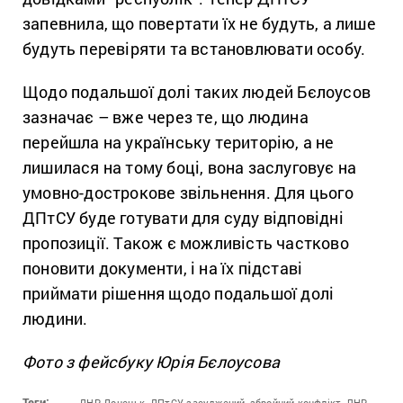
запевнила, що повертати їх не будуть, а лише
будуть перевіряти та встановлювати особу.
Щодо подальшої долі таких людей Бєлоусов
зазначає – вже через те, що людина
перейшла на українську територію, а не
лишилася на тому боці, вона заслуговує на
умовно-дострокове звільнення. Для цього
ДПтСУ буде готувати для суду відповідні
пропозиції. Також є можливість частково
поновити документи, і на їх підставі
приймати рішення щодо подальшої долі
людини.
Фото з фейсбуку Юрія Бєлоусова
Теги:
ДНР,
Донецьк,
ДПтСУ,
засуджений,
збройний конфлікт,
ЛНР,