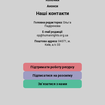
Анонси
Наші контакти
Головна редакторка:
Ольга
Падірякова
E-mail редакції:
op@humanrights.org.ua
Поштова
адреса:
04071, м.
Київ, а/с 33
Підтримати роботу ресурсу
Підписатися на розсилку
Зв’язатися з нами