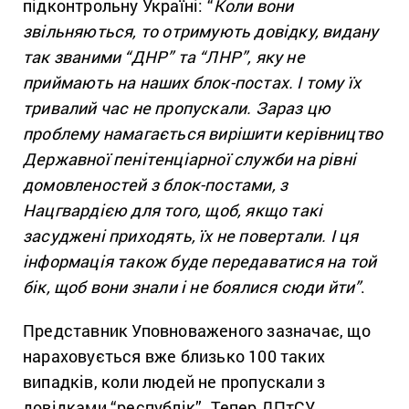
підконтрольну Україні: “
Коли вони
звільняються, то отримують довідку, видану
так званими “ДНР” та “ЛНР”, яку не
приймають на наших блок-постах. І тому їх
тривалий час не пропускали. Зараз цю
проблему намагається вирішити керівництво
Державної пенітенціарної служби на рівні
домовленостей з блок-постами, з
Нацгвардією для того, щоб, якщо такі
засуджені приходять, їх не повертали. І ця
інформація також буде передаватися на той
бік, щоб вони знали і не боялися сюди йти”
.
Представник Уповноваженого зазначає, що
нараховується вже близько 100 таких
випадків, коли людей не пропускали з
довідками “республік”. Тепер ДПтСУ