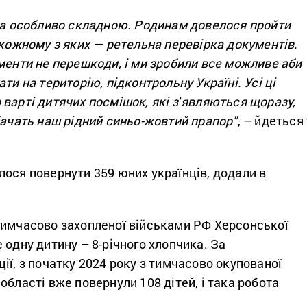
ула особливо складною. Родинам довелося пройти
 кожному з яких — ретельна перевірка документів.
менти не перешкоди, і ми зробили все можливе аби
ти на територію, підконтрольну Україні. Усі ці
варті дитячих посмішок, які зʼявляються щоразу,
бачать наш рідний синьо-жовтий прапор”
, – йдеться 
ося повернути 359 юних українців, додали в
тимчасово захопленої військами РФ Херсонської
 одну дитину – 8-річного хлопчика. За
ії, з початку 2024 року з тимчасово окупованої
області вже повернули 108 дітей, і така робота