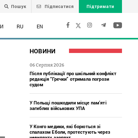
Пошук
Підписатися
Підтримати
ТИ
RU
EN
НОВИНИ
06 Серпня 2026
Після публікації про шкільний конфлікт
редакція “Гречки” отримала погрози
судом
У Польщі пошкодили місце пам’яті
загиблих військових УПА
У Конго медики, які борються зі
спалахом Еболи, протестують через
невиплату зарплат