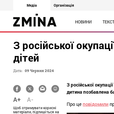
Медіа
Організація
НОВИНИ
ТЕКС
З російської окупац
дітей
Дата:
09 Червня 2024
З російської окупаці
дитина позбавлена ба
A+
A-
Про це
повідомили
пр
Щоб отримувати корисні
матеріали, підпишіться на