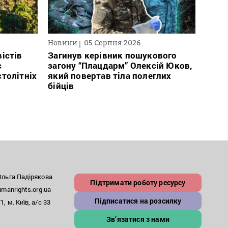
Новини
05 Серпня 2026
Нови
істів
Загинув керівник пошукового
Полі
с
загону “Плацдарм” Олексій Юков,
Вигів
столітніх
який повертав тіла полеглих
дван
бійців
росій
льга Падірякова
Підтримати роботу ресурсу
anrights.org.ua
Підписатися на розсилку
, м. Київ, а/с 33
Зв’язатися з нами