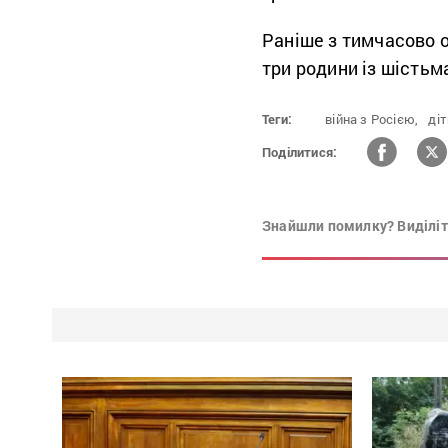
Раніше з тимчасово о
три родини із шістьма
Теги:
війна з Росією,
діт
Поділитися:
Знайшли помилку? Виділіть