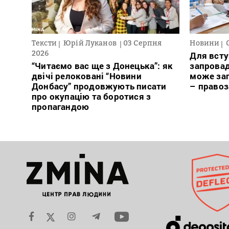
Тексти
Юрій Луканов
03 Серпня
Новини
2026
Для всту
“Читаємо вас ще з Донецька”: як
запровад
двічі релоковані “Новини
може заг
Донбасу” продовжують писати
– право
про окупацію та боротися з
пропагандою