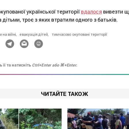
купованої української території
вдалося
вивезти щ
 дітьми, троє з яких втратили одного з батьків.
и на війні,
евакуація дітей,
тимчасово окуповані території
 її та натисніть
Ctrl+Enter або ⌘+Enter.
ЧИТАЙТЕ ТАКОЖ