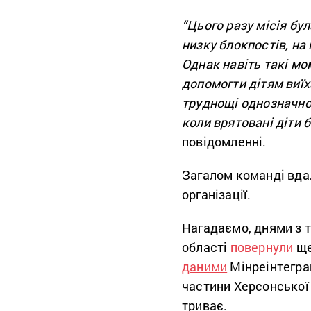
“Цього разу місія б
низку блокпостів, на
Однак навіть такі мо
допомогти дітям виїха
труднощі однозначно 
коли врятовані діти 
повідомленні.
Загалом команді вдал
організації.
Нагадаємо, днями з 
області
повернули
ще
даними
Мінреінтеграц
частини Херсонської 
триває.