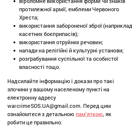
віроломне використання форми чи знаків
протилежної армії, емблеми Червоного
Хреста;
використання забороненої зброї (наприклад
касетних боєприпасів);
використання отруйних речовин;
напади на релігійні й культурні установи;
розграбування суспільної та особистої
власності тощо.
Надсилайте інформацію і докази про такі
злочини у вашому населеному пункті на
електронну адресу
warcrimeSOS.UA@gmail.com. Перед цим
ознайомтеся з детальною
пам’яткою
, як
робити це правильно.