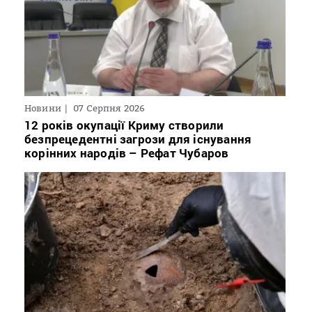
Новини
07 Серпня 2026
12 років окупації Криму створили
безпрецедентні загрози для існування
корінних народів – Рефат Чубаров