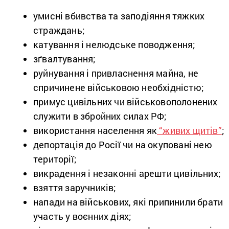
умисні вбивства та заподіяння тяжких
страждань;
катування і нелюдське поводження;
зґвалтування;
руйнування і привласнення майна, не
спричинене військовою необхідністю;
примус цивільних чи військовополонених
служити в збройних силах РФ;
використання населення як
“живих щитів”
;
депортація до Росії чи на окуповані нею
території;
викрадення і незаконні арешти цивільних;
взяття заручників;
напади на військових, які припинили брати
участь у воєнних діях;