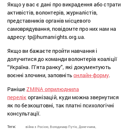
Якщо у вас є дані про викрадення або страти
активістів, волонтерів, журналістів,
представників органів місцевого
самоврядування, повідомте про них нам на
адресу: tp@humanrights.org.ua.
Якщо ви бажаєте пройти навчання і
долучитися до команди волонтерів коаліції
“Україна. П’ята ранку”, які документують
воєнні злочини, заповніть
онлайн-форму
.
Раніше
ZMINA оприлюднила
перелік
організацій, куди можна звернутися
як по безкоштовні, так платні психологічні
консультації.
Теги:
війна з Росією,
Володимир Путін,
Донеччина,