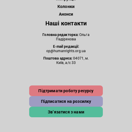
Колонки
Анонси
Наші контакти
Головна редакторка:
Ольга
Падірякова
E-mail редакції:
op@humanrights.org.ua
Поштова
адреса:
04071, м.
Київ, а/с 33
Підтримати роботу ресурсу
Підписатися на розсилку
Зв’язатися з нами