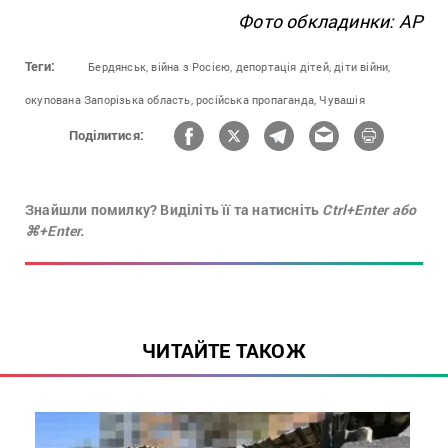
Фото обкладинки: AP
Теги:
Бердянськ,
війна з Росією,
депортація дітей,
діти війни,
окупована Запорізька область,
російська пропаганда,
Чувашія
Поділитися:
Знайшли помилку? Виділіть її та натисніть
Ctrl+Enter або
⌘+Enter.
ЧИТАЙТЕ ТАКОЖ