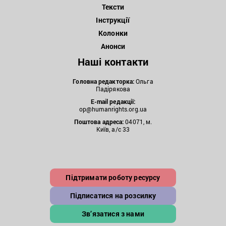
Тексти
Інструкції
Колонки
Анонси
Наші контакти
Головна редакторка:
Ольга
Падірякова
E-mail редакції:
op@humanrights.org.ua
Поштова
адреса:
04071, м.
Київ, а/с 33
Підтримати роботу ресурсу
Підписатися на розсилку
Зв’язатися з нами