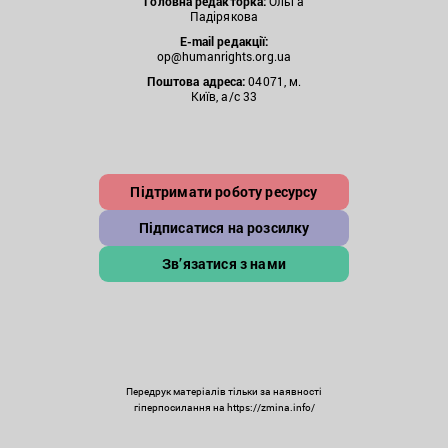
Головна редакторка:
Ольга
Падірякова
E-mail редакції:
op@humanrights.org.ua
Поштова
адреса:
04071, м.
Київ, а/с 33
Підтримати роботу ресурсу
Підписатися на розсилку
Зв’язатися з нами
Передрук матеріалів тільки за наявності
гіперпосилання на https://zmina.info/