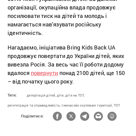
організації, окупаційна влада продовжує
посилювати тиск на дітей та молодь і
намагається нав’язувати російську
ідентичність.
Нагадаємо, ініціатива Bring Kids Back UA
продовжує повертати до України дітей, яких
вивезла Росія. За весь час її роботи додому
вдалося
повернути
понад 2100 дітей, ще 150
– від початку цього року.
Теги:
депортація дітей,
діти,
діти на ТОТ,
реінтеграція та справедливість,
тимчасово окуповані території,
ТОТ
Поділитися: