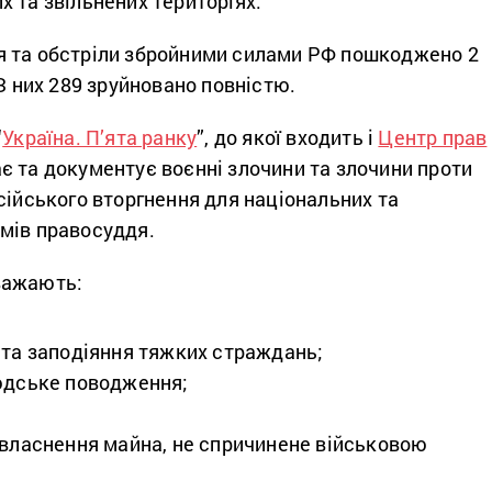
х та звільнених територіях.
 та обстріли збройними силами РФ пошкоджено 2
 З них 289 зруйновано повністю.
“
Україна. П’ята ранку
”, до якої входить і
Центр прав
ає та документує воєнні злочини та злочини проти
сійського вторгнення для національних та
мів правосуддя.
важають:
 та заподіяння тяжких страждань;
юдське поводження;
ивласнення майна, не спричинене військовою