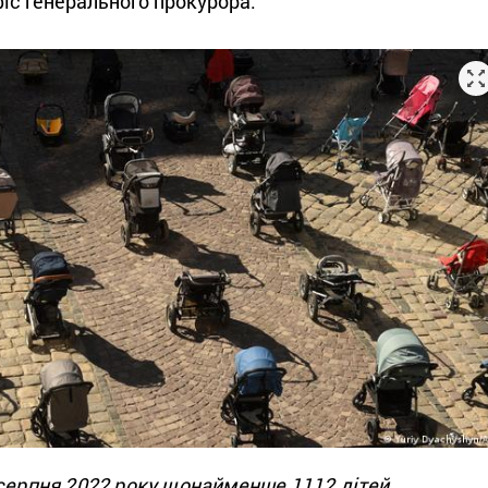
іс генерального прокурора.
 серпня 2022 року щонайменше 1112 дітей