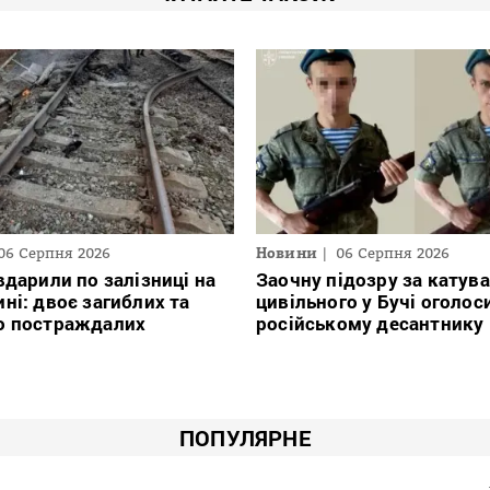
06 Серпня 2026
Новини
06 Серпня 2026
вдарили по залізниці на
Заочну підозру за катув
ні: двоє загиблих та
цивільного у Бучі оголос
о постраждалих
російському десантнику
ПОПУЛЯРНЕ