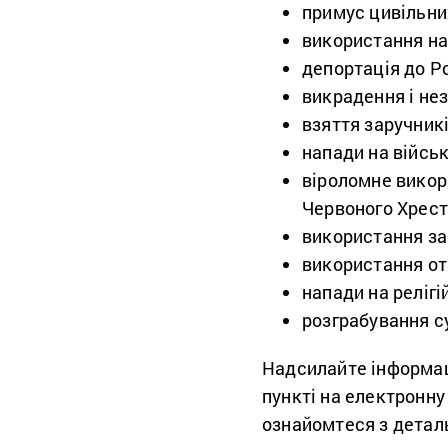
примус цивільни
використання н
депортація до Ро
викрадення і не
взяття заручникі
напади на військ
віроломне викор
Червоного Хрест
використання за
використання от
напади на релігі
розграбування су
Надсилайте інформац
пункті на електронн
ознайомтеся з дета