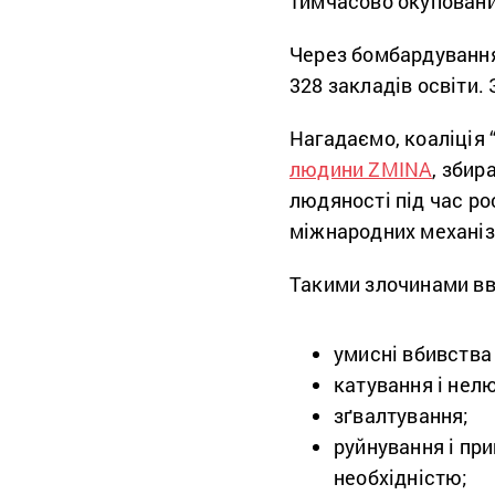
тимчасово окуповани
Через бомбардування
328 закладів освіти.
Нагадаємо, коаліція 
людини ZMINA
, збир
людяності під час ро
міжнародних механіз
Такими злочинами в
умисні вбивства
катування і нел
зґвалтування;
руйнування і пр
необхідністю;