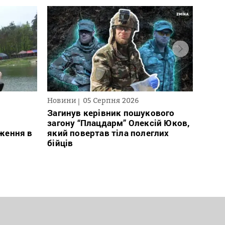
Новини
05 Серпня 2026
Нови
Загинув керівник пошукового
Кабм
загону “Плацдарм” Олексій Юков,
еваку
ження в
який повертав тіла полеглих
експ
бійців
розл