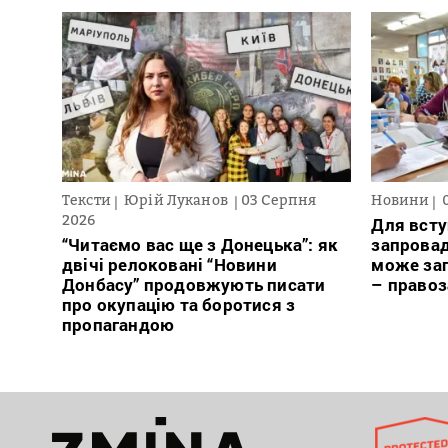
Тексти
Юрій Луканов
03 Серпня
Новини
2026
Для всту
“Читаємо вас ще з Донецька”: як
запровад
двічі релоковані “Новини
може заг
Донбасу” продовжують писати
– право
про окупацію та боротися з
пропагандою