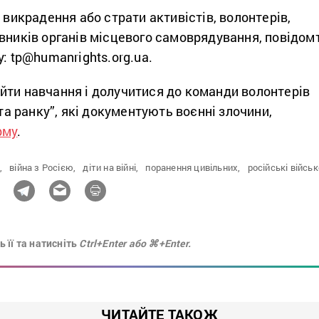
о викрадення або страти активістів, волонтерів,
вників органів місцевого самоврядування, повідом
у: tp@humanrights.org.ua.
йти навчання і долучитися до команди волонтерів
ята ранку”, які документують воєнні злочини,
рму
.
,
війна з Росією,
діти на війні,
поранення цивільних,
російські військ
 її та натисніть
Ctrl+Enter або ⌘+Enter.
ЧИТАЙТЕ ТАКОЖ