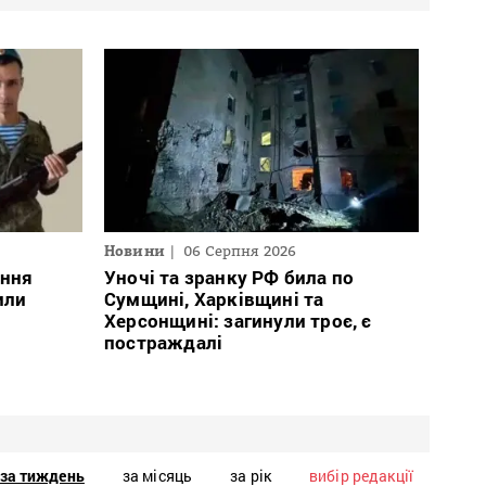
Новини
06 Серпня 2026
ання
Уночі та зранку РФ била по
или
Сумщині, Харківщині та
Херсонщині: загинули троє, є
постраждалі
за тиждень
за місяць
за рік
вибір редакції