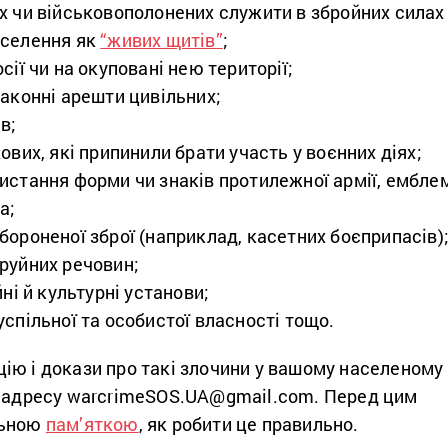
х чи військовополонених служити в збройних силах
аселення як
“живих щитів”
;
сії чи на окуповані нею території;
законні арешти цивільних;
в;
ових, які припинили брати участь у воєнних діях;
истання форми чи знаків протилежної армії, ембле
а;
бороненої зброї (наприклад, касетних боєприпасів)
руйних речовин;
йні й культурні установи;
спільної та особистої власності тощо.
ію і докази про такі злочини у вашому населеному
у адресу warcrimeSOS.UA@gmail.com. Перед цим
льною
пам’яткою
, як робити це правильно.