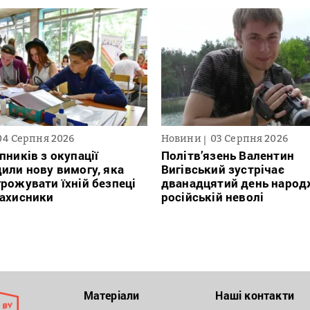
04 Серпня 2026
Новини
03 Серпня 2026
пників з окупації
Політв’язень Валентин
или нову вимогу, яка
Вигівський зустрічає
рожувати їхній безпеці
дванадцятий день народ
захисники
російській неволі
Матеріали
Наші контакти