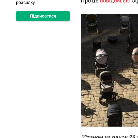
Про це
повідомляє
Оф
розсилку
Підписатися
“Станом на ранок 28