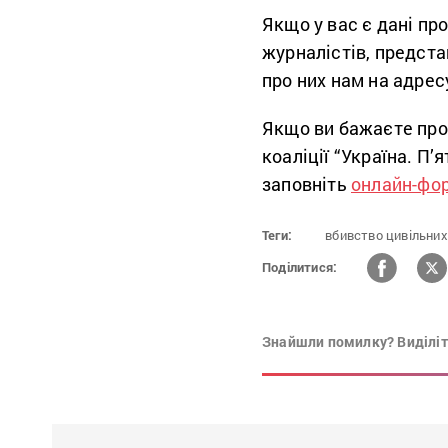
Якщо у вас є дані пр
журналістів, предста
про них нам на адрес
Якщо ви бажаєте про
коаліції “Україна. П’
заповніть
онлайн-фо
Теги:
вбивство цивільних
Поділитися:
Знайшли помилку? Виділіть