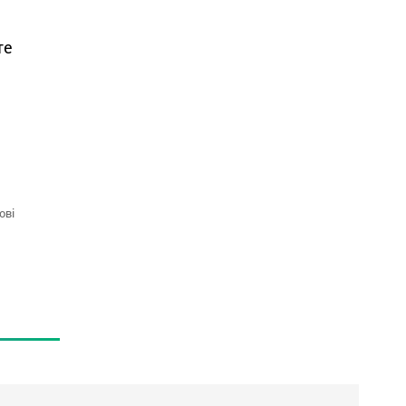
те
ові