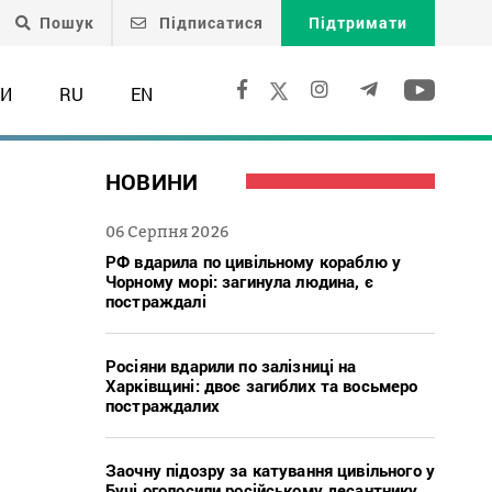
Пошук
Підписатися
Підтримати
ТИ
RU
EN
НОВИНИ
06 Серпня 2026
РФ вдарила по цивільному кораблю у
Чорному морі: загинула людина, є
постраждалі
Росіяни вдарили по залізниці на
Харківщині: двоє загиблих та восьмеро
постраждалих
Заочну підозру за катування цивільного у
Бучі оголосили російському десантнику