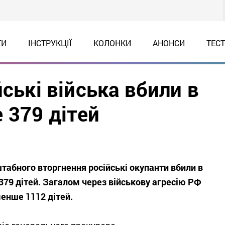
ТИ
ІНСТРУКЦІЇ
КОЛОНКИ
АНОНСИ
ТЕС
йські війська вбили в
 379 дітей
абного вторгнення російські окупанти вбили в
79 дітей. Загалом через військову агресію РФ
нше 1112 дітей.