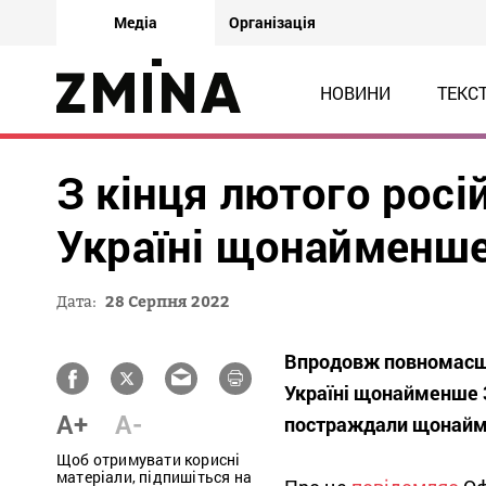
Медіа
Організація
НОВИНИ
ТЕКС
З кінця лютого росі
Україні щонайменше
Дата:
28 Серпня 2022
Впродовж повномасшт
Україні щонайменше 3
A+
A-
постраждали щонайме
Щоб отримувати корисні
матеріали, підпишіться на