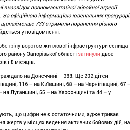
і внаслідок повномасштабної збройної агресії
ї. За офіційною інформацією ювенальних прокурорі
та щонайменше 733 отримали поранення різного
 йдеться у повідомленні.
 обстрілу ворогом житлової інфраструктури селища
го району Запорізької області
загинули
двоє
рік і 8 місяців.
траждало на Донеччині – 388. Ще 202 дітей
щині, 116 – на Київщині, 68 – на Чернігівщині, 67 
– на Луганщині, 55 – на Херсонщині та 44 – у
ують, що цифри не є остаточними, адже триває
ня жертв у місцях ведення активних бойових дій, н