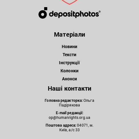
Матеріали
Новини
Тексти
Інструкції
Колонки
Анонси
Наші контакти
Головна редакторка:
Ольга
Падірякова
E-mail редакції:
op@humanrights.org.ua
Поштова
адреса:
04071, м.
Київ, а/с 33