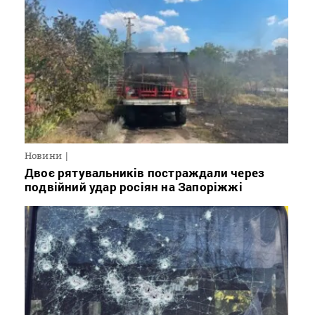
Новини
Двоє рятувальників постраждали через
подвійний удар росіян на Запоріжжі