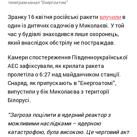
телеграм-канал “Енергоатом”
Зранку 16 квітня російські ракети
влучили
в
один із дитячих садочків у Миколаєві. У той
час у будівлі знаходився лише охоронець,
який внаслідок обстрілу не постраждав.
Камери спостереження Південноукраїнської
АЕС зафіксували, як крилата ракета
пролетіла о 6:27 над майданчиком станції.
Снаряд, як припускають в “Енергоатомі”,
випустили у бік Миколаєва з території
Білорусі.
“Загроза поцілити в ядерний реактор з
можливими наслідками – ядерною
катастрофою, була високою. Це черговий акт