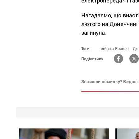
електропередач і газ
Нагадаємо, що внаслі
лютого на Донеччині
загинула.
Теги:
війна з Росією,
До
Поділитися:
Знайшли помилку? Виділіть