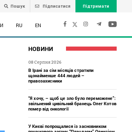
Пошук
Підписатися
Підтримати
ТИ
RU
EN
НОВИНИ
08 Серпня 2026
В Ірані за сім місяців стратили
щонайменше 444 людей –
правозахисники
“Я хочу, – щоб це зло було переможене”:
звільнений цивільний бранець Олег Котов
помер від онкології
У Києві попрощалися із засновником
пошукового загону “Плацдарм” Олексієм