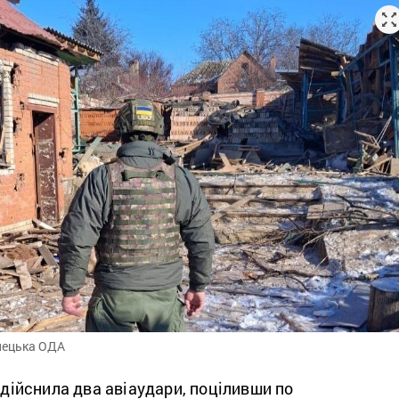
нецька ОДА
 здійснила два авіаудари, поціливши по