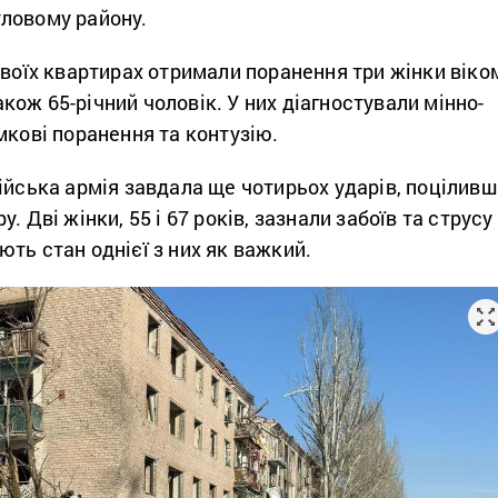
ловому району.
своїх квартирах отримали поранення три жінки віко
 також 65-річний чоловік. У них діагностували мінно-
мкові поранення та контузію.
ійська армія завдала ще чотирьох ударів, поціливш
. Дві жінки, 55 і 67 років, зазнали забоїв та струсу
ть стан однієї з них як важкий.