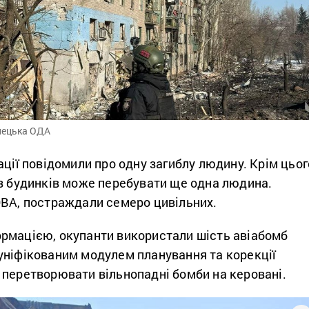
нецька ОДА
ації повідомили про одну загиблу людину. Крім цьог
 з будинків може перебувати ще одна людина.
ОВА, постраждали семеро цивільних.
рмацією, окупанти використали шість авіабомб
уніфікованим модулем планування та корекції
 перетворювати вільнопадні бомби на керовані.