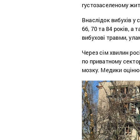
густозаселеному жит
Внаслідок вибухів у 
66, 70 та 84 років, а
вибухові травми, ула
Через сім хвилин рос
по приватному сектору
мозку. Медики оцінюю