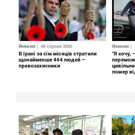
Новини
08 Серпня 2026
Новини
В Ірані за сім місяців стратили
“Я хочу,
щонайменше 444 людей –
переможе
правозахисники
цивільни
помер ві