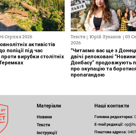
06 Серпня 2026
Тексти
Юрій Луканов
03 С
2026
овнолітніх активістів
о поліції під час
“Читаємо вас ще з Донець
 проти вирубки столітніх
двічі релоковані “Новини
 Теремках
Донбасу” продовжують п
про окупацію та боротис
пропагандою
Матеріали
Наші контакти
Новини
Головна редакторка:
О
E-mail редакції:
op@hum
Тексти
Поштова
адреса:
04071
Інструкції