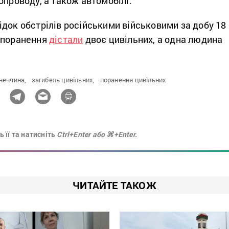
опроводу, а також автомобілі.
док обстрілів російськими військовими за добу 18
 поранення
дістали
двоє цивільних, а одна людина
неччина,
загибель цивільних,
поранення цивільних
 її та натисніть
Ctrl+Enter або ⌘+Enter.
ЧИТАЙТЕ ТАКОЖ