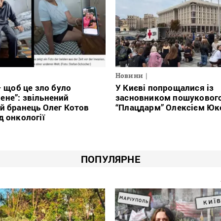
Новини
 – щоб це зло було
У Києві попрощалися із
не”: звільнений
засновником пошукового
й бранець Олег Котов
“Плацдарм” Олексієм Ю
д онкології
ПОПУЛЯРНЕ