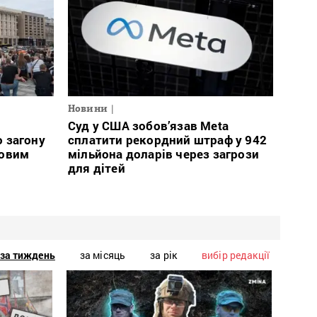
Новини
Суд у США зобов’язав Meta
 загону
сплатити рекордний штраф у 942
ковим
мільйона доларів через загрози
для дітей
за тиждень
за місяць
за рік
вибір редакції