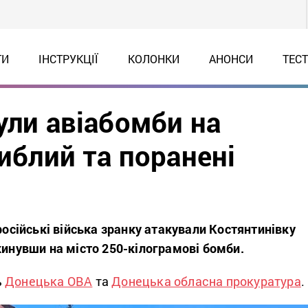
ТИ
ІНСТРУКЦІЇ
КОЛОНКИ
АНОНСИ
ТЕС
ули авіабомби на
гиблий та поранені
 російські війська зранку атакували Костянтинівку
кинувши на місто 250-кілограмові бомби.
ь
Донецька ОВА
та
Донецька обласна прокуратура
.