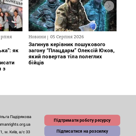
ерпня
Новини
05 Серпня 2026
Текст
2026
Загинув керівник пошукового
ка”: як
загону “Плацдарм” Олексій Юков,
В сп
який повертав тіла полеглих
кого 
исати
бійців
іноаг
я з
“Кри
льга Падірякова
Підтримати роботу ресурсу
anrights.org.ua
Підписатися на розсилку
, м. Київ, а/с 33