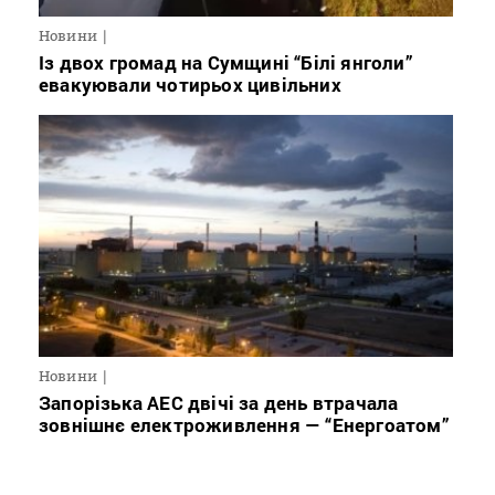
Новини
Із двох громад на Сумщині “Білі янголи”
евакуювали чотирьох цивільних
Новини
Запорізька АЕС двічі за день втрачала
зовнішнє електроживлення — “Енергоатом”