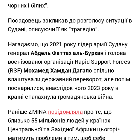
чорних і білих”.
Посадовець закликав до розголосу ситуації в
Судані, описуючи її як “трагедію”.
Нагадаємо, що 2021 року лідер армії Судану
генерал
Абдель Фаттах аль-Бурхан
і голова
воєнізованої організації Rapid Support Forces
(RSF)
Мохамед Хамдан Дагало
спільно
влаштували державний переворот, але потім
посварилися, внаслідок чого 2023 року в
країні спалахнула громадянська війна.
Раніше ZMINA
повідомляла
про те, що
близько 55 мільйонів людей у країнах
Центральної та Західної Африки цьогоріч
матимуть проблеми з тим, щоб себе