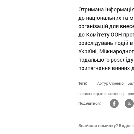
Отримана інформація
до національних та м
організацій для внес
до Комітету ООН прот
розслідувань подій в
Україні, Міжнародно
подальшого розслідув
притягнення винних д
Теги:
Артур Сіренко,
Бал
насильницькі зникнення,
рос
Поділитися:
Знайшли помилку? Виділіть