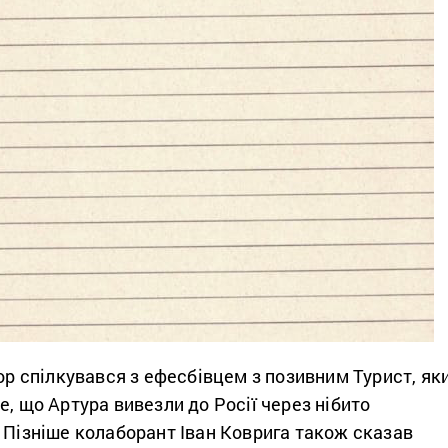
тор спілкувався з ефесбівцем з позивним Турист, як
е, що Артура вивезли до Росії через нібито
 Пізніше колаборант Іван Коврига також сказав