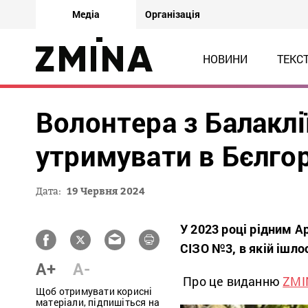
Медіа
Організація
НОВИНИ
ТЕКС
Волонтера з Балаклі
утримувати в Бєлго
Дата:
19 Червня 2024
У 2023 році рідним А
СІЗО №3, в якій ішлос
A+
A-
Про це виданню
ZMI
Щоб отримувати корисні
матеріали, підпишіться на