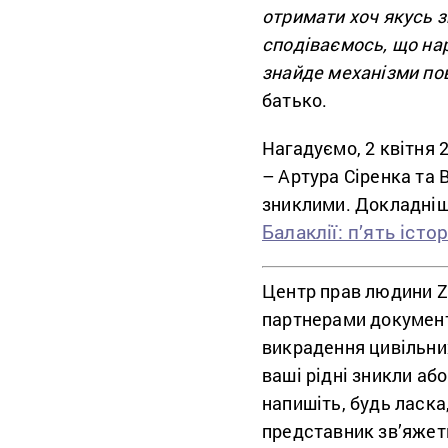
отримати хоч якусь з
сподіваємось, що на
знайде механізми по
батько.
Нагадуємо, 2 квітня 
– Артура Сіренка та 
зниклими. Докладніше
Балаклії: п’ять іст
Центр прав людини Z
партнерами документ
викрадення цивільни
ваші рідні зникли аб
напишіть, будь ласка
представник зв’яжет