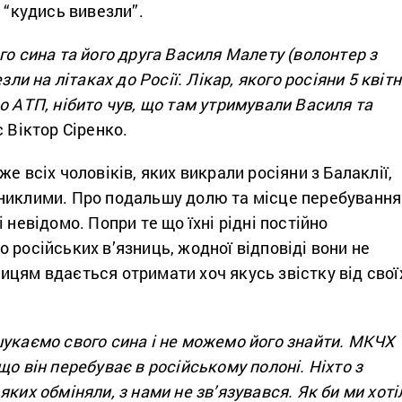
а “кудись вивезли”.
го сина та його друга Василя Малету (волонтер з
езли на літаках до Росії. Лікар, якого росіяни 5 квіт
о АТП, нібито чув, що там утримували Василя та
 Віктор Сіренко.
е всіх чоловіків, яких викрали росіяни з Балаклії,
никлими. Про подальшу долю та місце перебування
 невідомо. Попри те що їхні рідні постійно
 російських в’язниць, жодної відповіді вони не
цям вдається отримати хоч якусь звістку від свої
шукаємо свого сина і не можемо його знайти. МКЧХ
що він перебуває в російському полоні. Ніхто з
яких обміняли, з нами не зв’язувався. Як би ми хоті