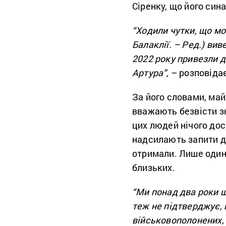
Сіренку, що його син
“Ходили чутки, що мо
Балаклії. – Ред.) вив
2022 року привезли д
Артура”,
– розповідає
За його словами, майж
вважають безвісти з
цих людей нічого досі
надсилають запити до
отримали. Лише одини
близьких.
“Ми понад два роки 
теж не підтверджує, 
військовополонених, 