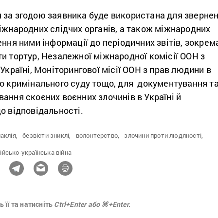
 за згодою заявника буде використана для зверне
іжнародних слідчих органів, а також міжнародних
ення ними інформації до періодичних звітів, зокрем
и тортур, Незалежної міжнародної комісії ООН з
 Україні, Моніторингової місії ООН з прав людини в
го кримінального суду тощо, для документування т
ання скоєних воєнних злочинів в Україні й
о відповідальності.
аклія,
безвісти зниклі,
волонтерство,
злочини проти людяності,
ійсько-українська війна
 її та натисніть
Ctrl+Enter або ⌘+Enter.