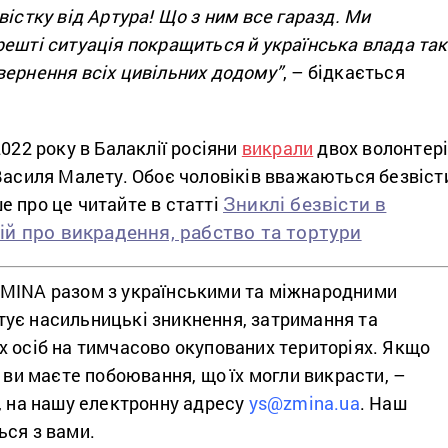
вістку від Артура! Що з ним все гаразд. Ми
решті ситуація покращиться й українська влада та
вернення всіх цивільних додому”
, – бідкається
2022 року в Балаклії росіяни
викрали
двох волонтер
Василя Малету. Обоє чоловіків вважаються безвіст
Зниклі безвісти в
 про це читайте в статті
орій про викрадення, рабство та тортури
MINA разом з українськими та міжнародними
ує насильницькі зникнення, затримання та
х осіб на тимчасово окупованих територіях. Якщо
о ви маєте побоювання, що їх могли викрасти, –
, на нашу електронну адресу
ys@zmina.ua
. Наш
ься з вами.