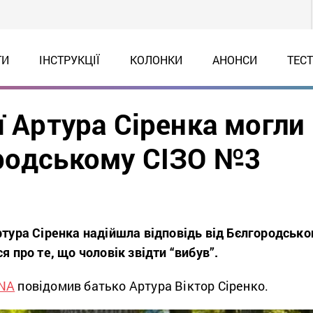
ТИ
ІНСТРУКЦІЇ
КОЛОНКИ
АНОНСИ
ТЕС
ї Артура Сіренка могли
родському СІЗО №3
ртура Сіренка надійшла відповідь від Бєлгородсько
я про те, що чоловік звідти “вибув”.
NA
повідомив батько Артура Віктор Сіренко.