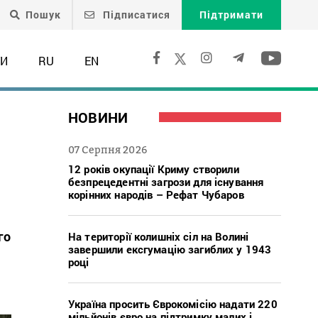
Пошук
Підписатися
Підтримати
ТИ
RU
EN
НОВИНИ
07 Серпня 2026
12 років окупації Криму створили
безпрецедентні загрози для існування
корінних народів – Рефат Чубаров
го
На території колишніх сіл на Волині
завершили ексгумацію загиблих у 1943
році
Україна просить Єврокомісію надати 220
мільйонів євро на підтримку малих і