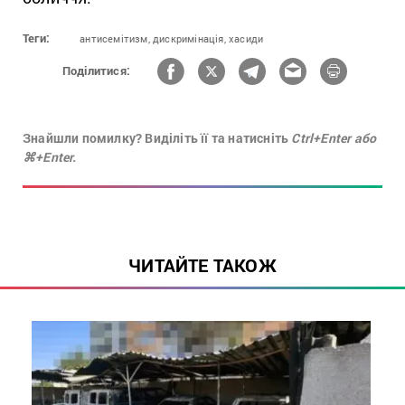
Теги:
антисемітизм,
дискримінація,
хасиди
Поділитися:
Знайшли помилку? Виділіть її та натисніть
Ctrl+Enter або
⌘+Enter.
ЧИТАЙТЕ ТАКОЖ