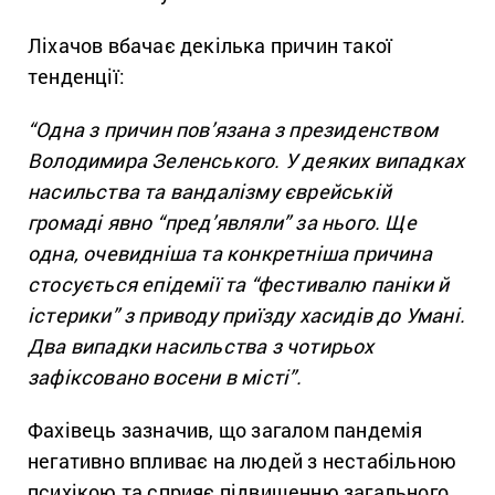
Ліхачов вбачає декілька причин такої
тенденції:
“Одна з причин пов’язана з президенством
Володимира Зеленського. У деяких випадках
насильства та вандалізму єврейській
громаді явно “пред’являли” за нього. Ще
одна, очевидніша та конкретніша причина
стосується епідемії та “фестивалю паніки й
істерики” з приводу приїзду хасидів до Умані.
Два випадки насильства з чотирьох
зафіксовано восени в місті”.
Фахівець зазначив, що загалом пандемія
негативно впливає на людей з нестабільною
психікою та сприяє підвищенню загального