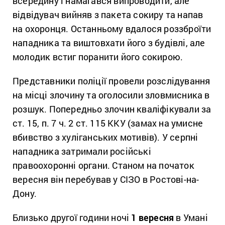
всередину і намагався випроводити, але
відвідувач вийняв з пакета сокиру та напав
на охоронця. Останньому вдалося роззброїти
нападника та виштовхати його з будівлі, але
молодик встиг поранити його сокирою.
Представники поліції провели розслідування
на місці злочину та оголосили зловмисника в
розшук. Попередньо злочин кваліфікували за
ст. 15, п. 7 ч. 2 ст. 115 ККУ (замах на умисне
вбивство з хуліганських мотивів). У серпні
нападника затримали російські
правоохоронні органи. Станом на початок
вересня він перебував у СІЗО в Ростові-на-
Дону.
Близько другої години ночі
1 вересня
в Умані