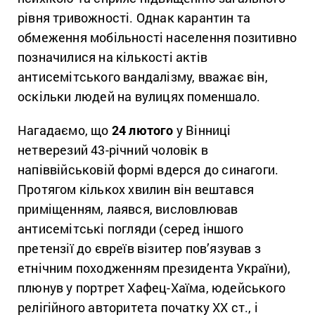
рівня тривожності. Однак карантин та
обмеження мобільності населення позитивно
позначилися на кількості актів
антисемітського вандалізму, вважає він,
оскільки людей на вулицях поменшало.
Нагадаємо, що
24 лютого
у Вінниці
нетверезий 43-річний чоловік в
напіввійськовій формі вдерся до синагоги.
Протягом кількох хвилин він вештався
приміщенням, лаявся, висловлював
антисемітські погляди (серед іншого
претензії до євреїв візитер пов’язував з
етнічним походженням президента України),
плюнув у портрет Хафец-Хаїма, юдейського
релігійного авторитета початку ХХ ст., і