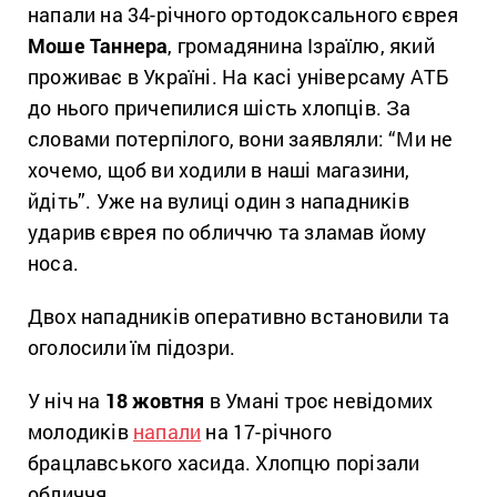
напали на 34-річного ортодоксального єврея
Моше Таннера
, громадянина Ізраїлю, який
проживає в Україні. На касі універсаму АТБ
до нього причепилися шість хлопців. За
словами потерпілого, вони заявляли: “Ми не
хочемо, щоб ви ходили в наші магазини,
йдіть”. Уже на вулиці один з нападників
ударив єврея по обличчю та зламав йому
носа.
Двох нападників оперативно встановили та
оголосили їм підозри.
У ніч на
18 жовтня
в Умані троє невідомих
молодиків
напали
на 17-річного
брацлавського хасида. Хлопцю порізали
обличчя.