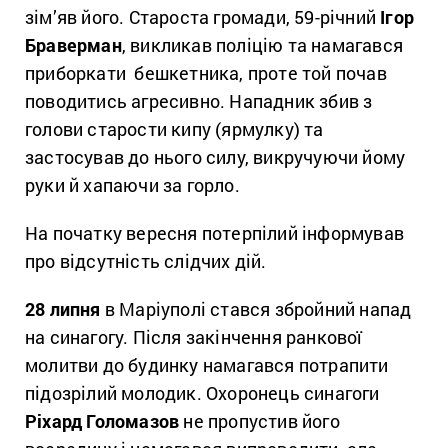
зім’яв його. Староста громади, 59-річний
Ігор
Браверман
, викликав поліцію та намагався
приборкати бешкетника, проте той почав
поводитись агресивно. Нападник збив з
голови старости кипу (ярмулку) та
застосував до нього силу, викручуючи йому
руки й хапаючи за горло.
На початку вересня потерпілий інформував
про відсутність слідчих дій.
28 липня
в Маріуполі стався збройний напад
на синагогу. Після закінчення ранкової
молитви до будинку намагався потрапити
підозрілий молодик. Охоронець синагоги
Ріхард Голомазов
не пропустив його