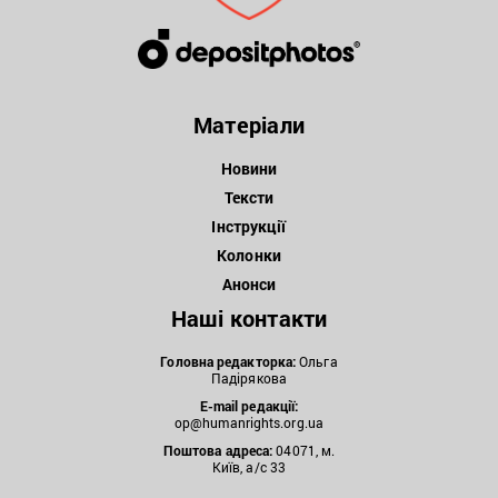
Матеріали
Новини
Тексти
Інструкції
Колонки
Анонси
Наші контакти
Головна редакторка:
Ольга
Падірякова
E-mail редакції:
op@humanrights.org.ua
Поштова
адреса:
04071, м.
Київ, а/с 33