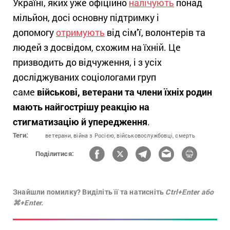
Україні, яких уже офіційно
налічують
понад
мільйон, досі основну підтримку і
допомогу
отримують
від сім’ї, волонтерів та
людей з досвідом, схожим на їхній. Це
призводить до відчуження, і з усіх
досліджуваних соціологами груп
саме
військові, ветерани та члени їхніх родин
мають найгострішу реакцію на
стигматизацію й упередження
.
Теги:
ветерани,
війна з Росією,
військовослужбовці,
смерть
Поділитися:
Знайшли помилку? Виділіть її та натисніть
Ctrl+Enter або
⌘+Enter.