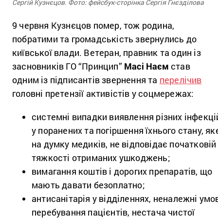
Сергій Кузнєцов. Фото: фейсбук-сторінка Сергія Гнєзділова
9 червня Кузнєцов помер, тож родина,
побратими та громадськість звернулись до
київської влади. Ветеран, правник та один із
засновників ГО “Принцип”
Масі Наєм
став
одним із підписантів звернення та
перелічив
головні претензії активістів у соцмережах:
системні випадки виявлення різних інфекці
у поранених та погіршення їхнього стану, як
на думку медиків, не відповідає початковій
тяжкості отриманих ушкоджень;
вимагання коштів і дорогих препаратів, що
мають давати безоплатно;
антисанітарія у відділеннях, неналежні умо
перебування пацієнтів, нестача чистої