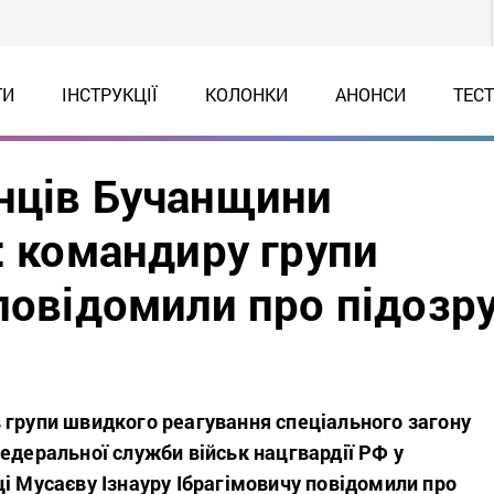
ТИ
ІНСТРУКЦІЇ
КОЛОНКИ
АНОНСИ
ТЕС
нців Бучанщини
: командиру групи
повідомили про підозр
 групи швидкого реагування спеціального загону
едеральної служби військ нацгвардії РФ у
і Мусаєву Ізнауру Ібрагімовичу повідомили про