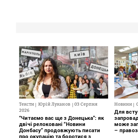
Тексти
Юрій Луканов
03 Серпня
Новини
2026
Для всту
“Читаємо вас ще з Донецька”: як
запровад
двічі релоковані “Новини
може заг
Донбасу” продовжують писати
– право
про окупацію та боротися з