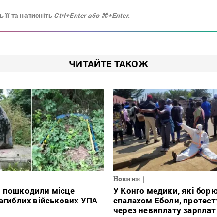
 її та натисніть
Ctrl+Enter або ⌘+Enter.
ЧИТАЙТЕ ТАКОЖ
Новини
і пошкодили місце
У Конго медики, які борю
загиблих військових УПА
спалахом Еболи, протес
через невиплату зарплат