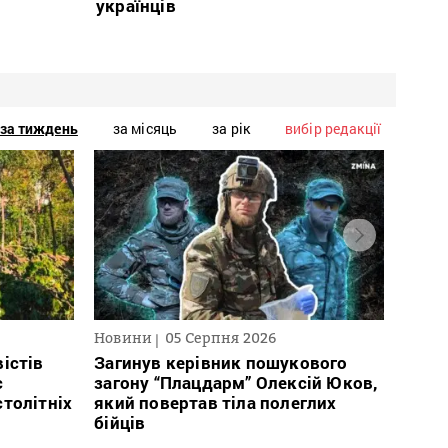
українців
за тиждень
за місяць
за рік
вибір редакції
Новини
05 Серпня 2026
Нови
істів
Загинув керівник пошукового
Полі
с
загону “Плацдарм” Олексій Юков,
Вигів
столітніх
який повертав тіла полеглих
дван
бійців
росій