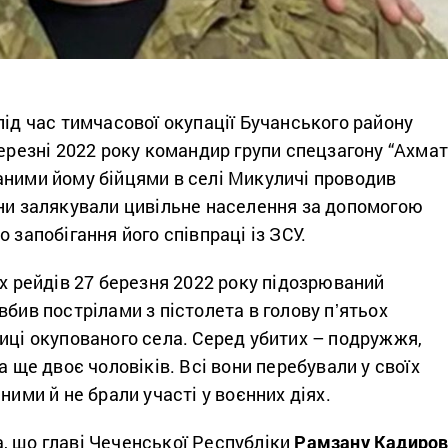
під час тимчасової окупації Бучанського району
березні 2022 року командир групи спецзагону “Ахмат
аними йому бійцями в селі Микуличі проводив
они залякували цивільне населення за допомогою
 запобігання його співпраці із ЗСУ.
их рейдів 27 березня 2022 року підозрюваний
вбив пострілами з пістолета в голову пʼятьох
иці окупованого села. Серед убитих – подружжя,
а ще двоє чоловіків. Всі вони перебували у своїх
ними й не брали участі у воєнних діях.
, що главі Чеченської Республіки
Рамзану Кадиров