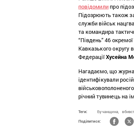
повідомили
про підоз
Підозрюють також за
служби військ нацгва
та командира тактич
“Південь” 46 окремої
Кавказького округу в
Федерації
Хусейна 
Нагадаємо, що журналі
ідентифікували росій
військовополоненого.
річний тувинець на і
Теги:
Бучанщина,
вбивс
Поділитися: