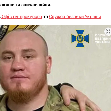
аконів та звичаїв війни.
ь
Офіс генпрокурора
та
Служба безпеки України
.