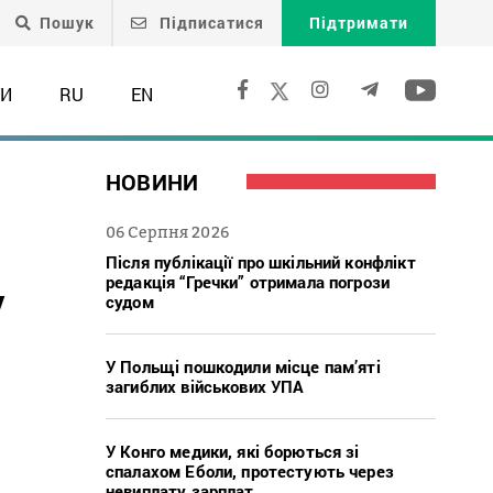
Пошук
Підписатися
Підтримати
ТИ
RU
EN
НОВИНИ
06 Серпня 2026
Після публікації про шкільний конфлікт
редакція “Гречки” отримала погрози
у
судом
У Польщі пошкодили місце пам’яті
загиблих військових УПА
У Конго медики, які борються зі
спалахом Еболи, протестують через
невиплату зарплат