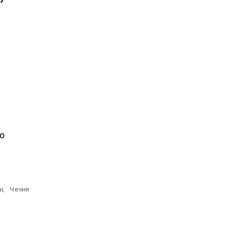
а
го
и,
Чечня