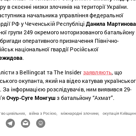
ру в скоєнні низки злочинів на території України.
ступника начальника управління федеральної
рдії РФ у Чеченській Республіці
Данила Мартинов
ної групи 249 окремого моторизованого батальйону
 бригади оперативного призначення Північно-
ійськ національної гвардії Російської
Межидова
.
сти з Bellingcat та The Insider
заявляють
, що
ського окупанта, який на відео катував українсько
 За інформацією розслідувачів, ним виявився 29-
м’я
Очур-Суге Монгуш
з батальйону “Ахмат”.
тво цивільних,
війна з Росією,
міжнародні злочини,
окупація Київщин