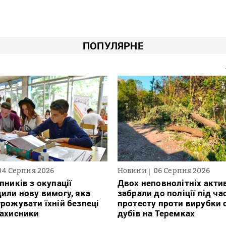
ПОПУЛЯРНЕ
04 Серпня 2026
Новини
06 Серпня 2026
пників з окупації
Двох неповнолітніх актив
или нову вимогу, яка
забрали до поліції під ча
рожувати їхній безпеці
протесту проти вирубки 
захисники
дубів на Теремках