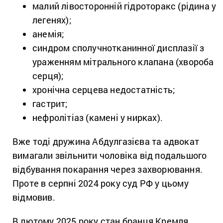
малий лівосторонній гідроторакс (рідина у
легенях);
анемія;
синдром сполучнотканинної дисплазії з
ураженням мітрального клапана (хвороба
серця);
хронічна серцева недостатність;
гастрит;
нефролітіаз (камені у нирках).
Вже тоді дружина Абдулгазієва та адвокат
вимагали звільнити чоловіка від подальшого
відбування покарання через захворювання.
Проте в серпні 2024 року суд РФ у цьому
відмовив.
В лютому 2025 року стан бранця Кремля