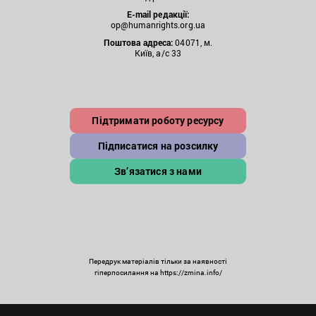
E-mail редакції:
op@humanrights.org.ua
Поштова
адреса:
04071, м.
Київ, а/с 33
Підтримати роботу ресурсу
Підписатися на розсилку
Зв’язатися з нами
Передрук матеріалів тільки за наявності
гіперпосилання на https://zmina.info/