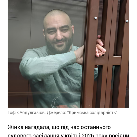
Тофік Абдулгазієв. Джерело: “Кримська солідарність”
Жінка нагадала, що під час останнього
судового засідання у квітні 2026 року росіяни