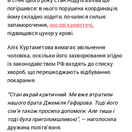
В січні цього року стан Абдулгазієва ще
погіршився: в нього порушена координація,
йому складно ходити, почалися сильні
запаморочення,
носові кровотечі
,
підвищився цукор у крові.
Аліє Куртаметова вимагає звільнення
чоловіка, оскільки його захворювання згідно
із законодавством РФ входять до списку
хвороб, що перешкоджають відбуванню
покарання.
“Стан вкрай критичний. Ми вже втратили
нашого брата Джеміля Гафарова. Тоді його
сім’я також просила допомоги. Але тиша і
тоді була приголомшливою”,
— наголосила
дружина політв’язня.