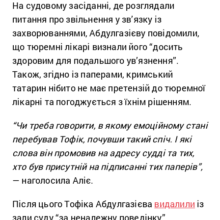
На судовому засіданні, де розглядали
питання про звільнення у зв’язку із
захворюваннями, Абдулгазієву повідомили,
що тюремні лікарі визнали його “досить
здоровим для подальшого ув’язнення”.
Також, згідно із паперами, кримський
татарин нібито не має претензій до тюремної
лікарні та погоджується з їхнім рішенням.
“Чи треба говорити, в якому емоційному стані
перебував Тофік, почувши такий спіч. І які
слова він промовив на адресу судді та тих,
хто був присутній на підписанні тих паперів”,
— наголосила Аліє.
Після цього Тофіка Абдулгазієва
видалили
із
зали суду “за неналежну поведінку”.