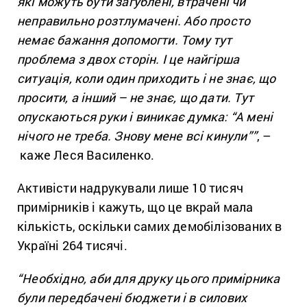
які можуть бути загублені, втрачені чи
неправильно розтлумачені. Або просто
немає бажання допомогти. Тому тут
проблема з двох сторін. І це найгірша
ситуація, коли один приходить і не знає, що
просити, а інший – не знає, що дати. Тут
опускаються руки і виникає думка: “А мені
нічого не треба. Знову мене всі кинули””
, –
каже Леся Василенко.
Активісти надрукували лише 10 тисяч
примірників і кажуть, що це вкрай мала
кількість, оскільки самих демобілізованих в
Україні 264 тисячі.
“Необхідно, аби для друку цього примірника
були передбачені бюджети і в силових