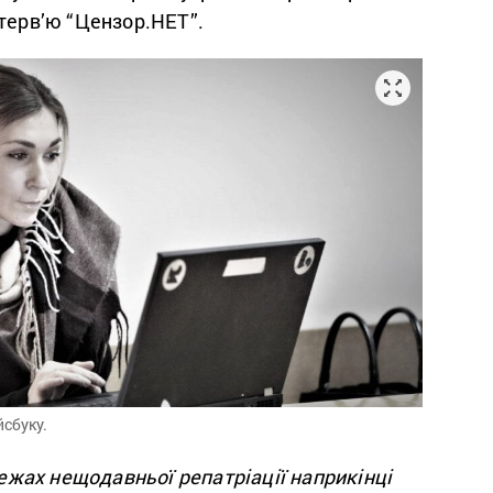
терв’ю “Цензор.НЕТ”.
йсбуку.
 межах нещодавньої репатріації наприкінці