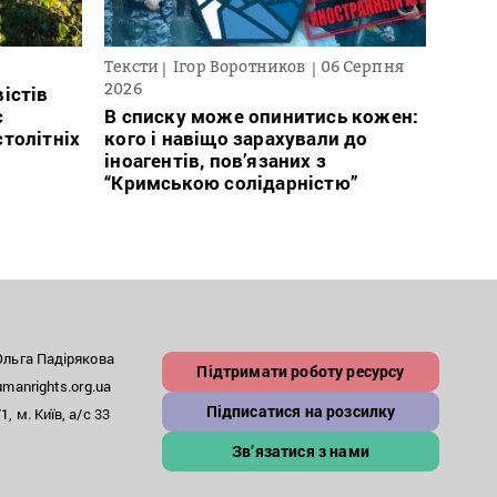
Тексти
Ігор Воротников
06 Серпня
Нови
2026
істів
Післ
с
В списку може опинитись кожен:
зник
столітніх
кого і навіщо зарахували до
відс
іноагентів, пов’язаних з
“Кримською солідарністю”
льга Падірякова
Підтримати роботу ресурсу
anrights.org.ua
Підписатися на розсилку
, м. Київ, а/с 33
Зв’язатися з нами