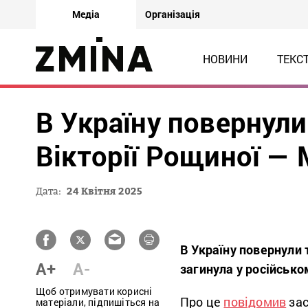
Медіа
Організація
НОВИНИ
ТЕКС
В Україну повернули
Вікторії Рощиної —
Дата:
24 Квітня 2025
В Україну повернули 
A+
A-
загинула у російсько
Щоб отримувати корисні
Про це
повідомив
зас
матеріали, підпишіться на