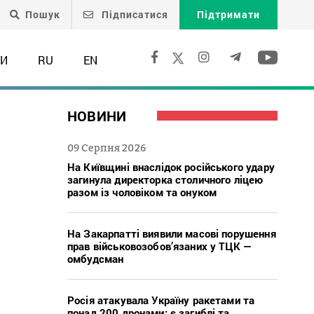
Пошук
Підписатися
Підтримати
ТИ
RU
EN
НОВИНИ
09 Серпня 2026
На Київщині внаслідок російського удару
загинула директорка столичного ліцею
разом із чоловіком та онуком
На Закарпатті виявили масові порушення
прав військовозобов’язаних у ТЦК —
омбудсман
Росія атакувала Україну ракетами та
понад 200 дронами: є загиблі та