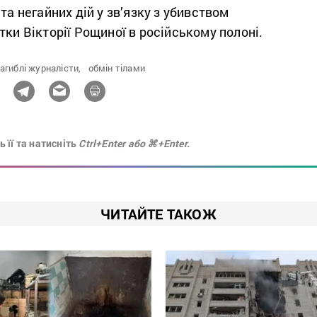
та негайних дій у зв’язку з убивством
тки Вікторії Рощиної в російському полоні.
агиблі журналісти,
обмін тілами
 її та натисніть
Ctrl+Enter або ⌘+Enter.
ЧИТАЙТЕ ТАКОЖ