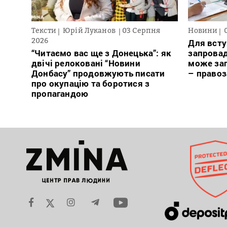
Тексти
Юрій Луканов
03 Серпня
Новини
2026
Для всту
“Читаємо вас ще з Донецька”: як
запровад
двічі релоковані “Новини
може заг
Донбасу” продовжують писати
– право
про окупацію та боротися з
пропагандою