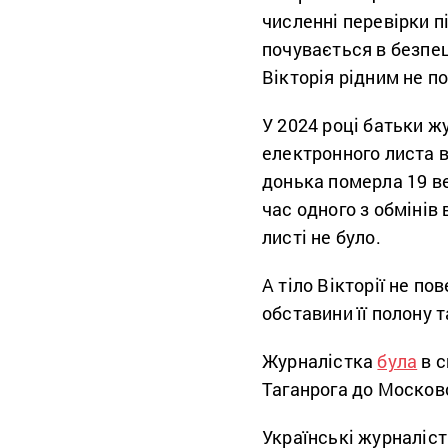
численні перевірки п
почувається в безпец
Вікторія рідним не по
У 2024 році батьки 
електронного листа в
донька померла 19 ве
час одного з обмінів
листі не було.
А тіло Вікторії не по
обставини її полону 
Журналістка
була
в с
Таганрога до Москов
Українські журналіс