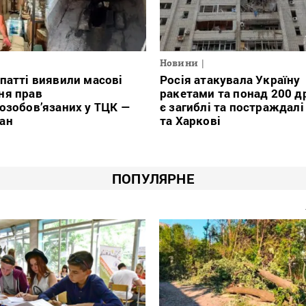
Новини
патті виявили масові
Росія атакувала Україну
ня прав
ракетами та понад 200 д
озобов’язаних у ТЦК —
є загиблі та постраждалі
ан
та Харкові
ПОПУЛЯРНЕ