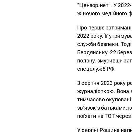
“Цензор.нет”. У 202
жіночого медійного ф
Про перше затриманн
2022 року. Її утриму
служби безпеки. Тод
Бердянську. 22 берез
полону, змусивши зап
спецслужб РФ.
3 серпня 2023 року р
журналісткою. Вона з
тимчасово окуповані 
звʼязок з батьками, 
поїхати на ТОТ через
У серпні Рощина напи