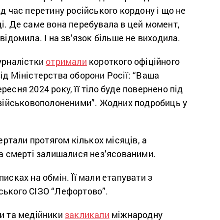
ід час перетину російського кордону і що не
і. Де саме вона перебувала в цей момент,
відомила. І на зв’язок більше не виходила.
журналістки
отримали
короткого офіційного
ід Міністерства оборони Росії: “Ваша
ресня 2024 року, її тіло буде повернено під
 військовополоненими”. Жодних подробиць у
вертали протягом кількох місяців, а
та смерті залишалися нез’ясованими.
писках на обмін. Її мали етапувати з
ського СІЗО “Лефортово”.
ти та медійники
закликали
міжнародну