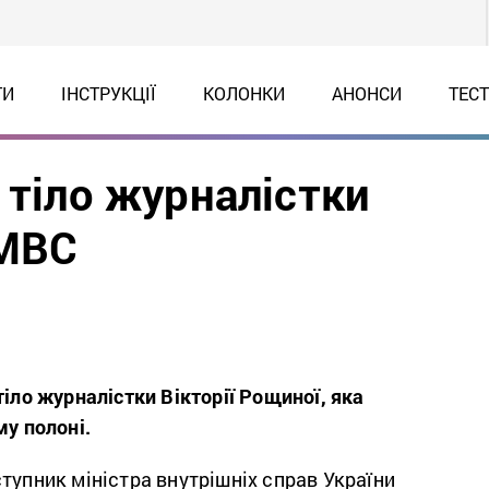
ТИ
ІНСТРУКЦІЇ
КОЛОНКИ
АНОНСИ
ТЕС
 тіло журналістки
 МВС
тіло журналістки Вікторії Рощиної, яка
му полоні.
тупник міністра внутрішніх справ України