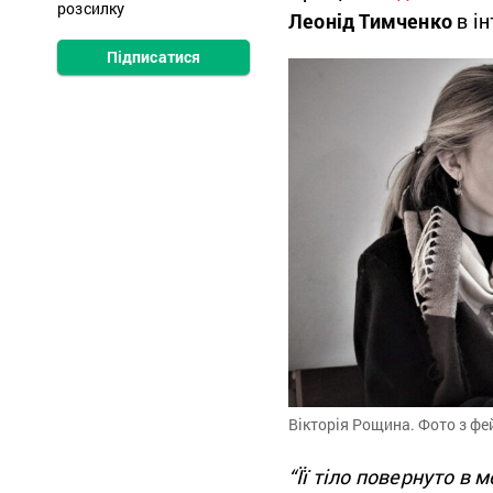
розсилку
Леонід Тимченко
в ін
Підписатися
Вікторія Рощина. Фото з фе
“Її тіло повернуто в