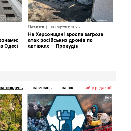
Новини
08 Серпня 2026
На Херсонщині зросла загроза
ронами:
атак російських дронів по
 в Одесі
автівках — Прокудін
за тиждень
за місяць
за рік
вибір редакції