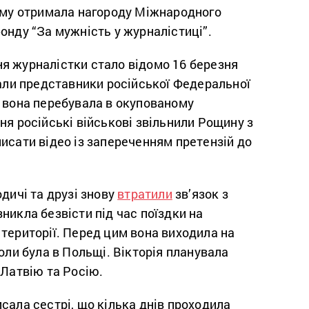
2-му отримала нагороду Міжнародного
онду “За мужність у журналістиці”.
я журналістки стало відомо 16 березня
вали представники російської Федеральної
і вона перебувала в окупованому
ня російські військові звільнили Рощину з
исати відео із запереченням претензій до
одичі та друзі знову
втратили
зв’язок з
никла безвісти під час поїздки на
території. Перед цим вона виходила на
коли була в Польщі. Вікторія планувала
 Латвію та Росію.
сала сестрі, що кілька днів проходила