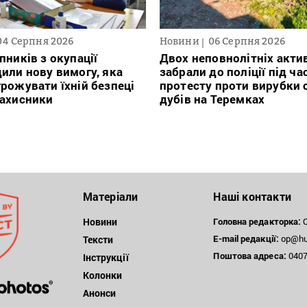
04 Серпня 2026
Новини
06 Серпня 2026
пників з окупації
Двох неповнолітніх актив
или нову вимогу, яка
забрали до поліції під ча
рожувати їхній безпеці
протесту проти вирубки 
захисники
дубів на Теремках
Матеріали
Наші контакти
Новини
Головна редакторка:
О
E-mail редакції:
op@hum
Тексти
Поштова
адреса:
04071
Інструкції
Колонки
Анонси