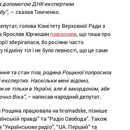
За допомогою ДНК-експертизи
бу”
, — сказав Тимченко.
путат, голова Комітету Верховної Ради з
ва Ярослав Юрчишин
повідомив
, що тиша про
рії зберігалася, бо росіяни часто
 підміну тіл і не було певності, що це саме
ння та стан тіла, родина Рощиної попросила
К-експертиз. Наскільки мені відомо,
 не тільки в Україні, але й закордоном, аби
очно Віка”,
– написав народний депутат.
я Рощина працювала на hromadske, пізніше
аїнській правді” та “Радіо Свобода”. Також
 “Українським радіо”, “UA: Перший” та