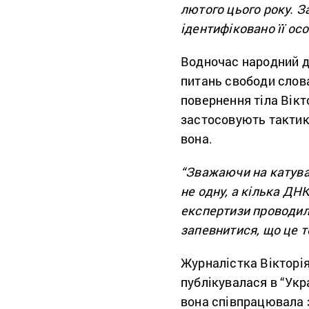
лютого цього року. 
ідентифіковано її осо
Водночас народний де
питань свободи сло
повернення тіла Вікто
застосовують тактику
вона.
“Зважаючи на катува
не одну, а кілька ДН
експертизи проводили
запевнитися, що це т
Журналістка Вікторі
публікувалася в “Укр
вона співпрацювала з