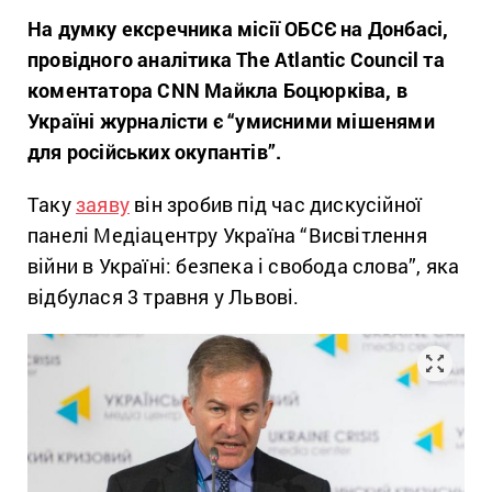
На думку ексречника місії ОБСЄ на Донбасі,
провідного аналітика The Atlantic Council та
коментатора CNN Майкла Боцюрківа, в
Україні журналісти є “умисними мішенями
для російських окупантів”.
Таку
заяву
він зробив під час дискусійної
панелі Медіацентру Україна “Висвітлення
війни в Україні: безпека і свобода слова”, яка
відбулася 3 травня у Львові.