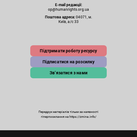
E-mail редакції:
op@humanrights.org.ua
Поштова
адреса:
04071, м.
Київ, а/с 33
Підтримати роботу ресурсу
Підписатися на розсилку
Зв’язатися з нами
Передрук матеріалів тільки за наявності
гіперпосилання на https://zmina.info/