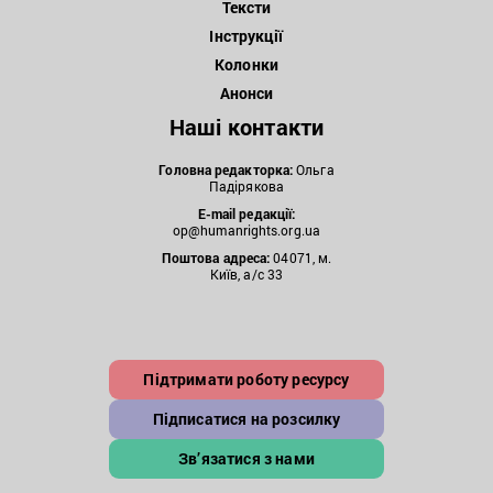
Тексти
Інструкції
Колонки
Анонси
Наші контакти
Головна редакторка:
Ольга
Падірякова
E-mail редакції:
op@humanrights.org.ua
Поштова
адреса:
04071, м.
Київ, а/с 33
Підтримати роботу ресурсу
Підписатися на розсилку
Зв’язатися з нами