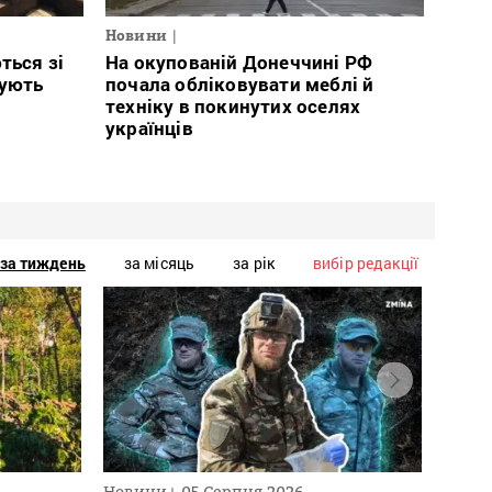
Новини
ться зі
На окупованій Донеччині РФ
тують
почала обліковувати меблі й
техніку в покинутих оселях
українців
за тиждень
за місяць
за рік
вибір редакції
Новини
05 Серпня 2026
Нови