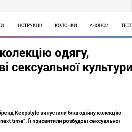
ТИ
ІНСТРУКЦІЇ
КОЛОНКИ
АНОНСИ
ТЕС
 колекцію одягу,
і сексуальної культур
бренд Keepstyle випустили благодійну колекцію
er next time”. Її присвятили розбудові сексуальної