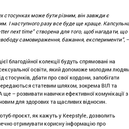
х стосунках може бути різним, він завжди є
им. І наступного разу все буде ще краще. Капсульн
better next time” створена для того, щоб нагадати, що
свободу самовираження, бажання, експерименти”
, 
цієї благодійної колекції будуть спрямовані на
 сексуальної освіти, який допоможе молодим людя
д стосунків, дбати про свої кордони, запобігати
ередаються статевим шляхом, зокрема ВІЛ та
А ще – розвивати навички ефективної комунікації з
човим для здорових та щасливих відносин.
туб-проєкт, як кажуть у Keepstyle, дозволить
зпечно отримувати корисну інформацію про