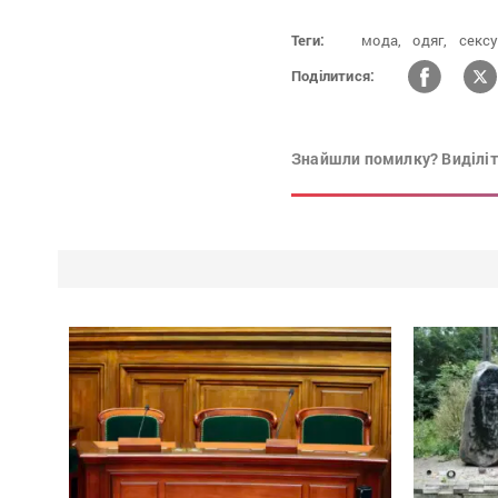
Теги:
мода,
одяг,
сексу
Поділитися:
Знайшли помилку? Виділіть