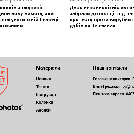
пників з окупації
Двох неповнолітніх актив
или нову вимогу, яка
забрали до поліції під ча
рожувати їхній безпеці
протесту проти вирубки 
захисники
дубів на Теремках
Матеріали
Наші контакти
Новини
Головна редакторка:
О
E-mail редакції:
op@hum
Тексти
Поштова
адреса:
04071
Інструкції
Колонки
Анонси