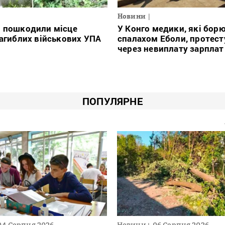
Новини
і пошкодили місце
У Конго медики, які борю
загиблих військових УПА
спалахом Еболи, протес
через невиплату зарплат
ПОПУЛЯРНЕ
04 Серпня 2026
Новини
06 Серпня 2026