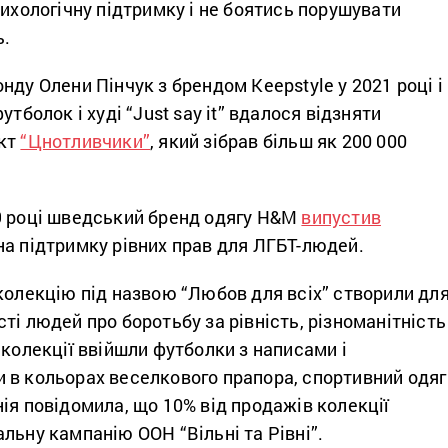
сихологічну підтримку і не боятись порушувати
ь.
нду Олени Пінчук з брендом Keepstyle у 2021 році і
утболок і худі “Just say it” вдалося відзняти
єкт
“Цнотливчики”
, який зібрав більш як 200 000
9 році шведський бренд одягу H&M
випустив
на підтримку рівних прав для ЛГБТ-людей.
колекцію під назвою “Любов для всіх” створили дл
ті людей про боротьбу за рівність, різноманітність
 колекції ввійшли футболки з написами і
 в кольорах веселкового прапора, спортивний одяг
ія повідомила, що 10% від продажів колекції
льну кампанію ООН “Вільні та Рівні”.