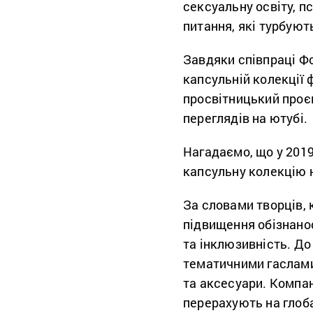
сексуальну освіту, п
питання, які турбуют
Завдяки співпраці Фо
капсульній колекції ф
просвітницький про
переглядів на ютубі.
Нагадаємо, що у 201
капсульну колекцію 
За словами творців, 
підвищення обізнанос
та інклюзивність. До
тематичними гаслами
та аксесуари. Компан
перерахують на глоба