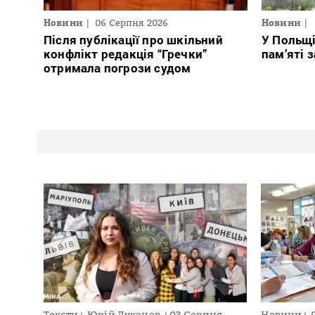
Новини
06 Серпня 2026
Новини
Після публікації про шкільний
У Польщ
конфлікт редакція “Гречки”
пам’яті 
отримала погрози судом
Тексти
Юрій Луканов
03 Серпня
Новини