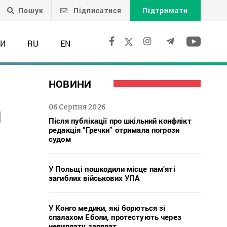
Пошук
Підписатися
Підтримати
ТИ
RU
EN
НОВИНИ
и
06 Серпня 2026
Після публікації про шкільний конфлікт
редакція “Гречки” отримала погрози
судом
У Польщі пошкодили місце пам’яті
загиблих військових УПА
У Конго медики, які борються зі
спалахом Еболи, протестують через
невиплату зарплат