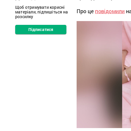
Щоб отримувати корисні
Про це
повідомили
на
матеріали, підпишіться на
розсилку
Підписатися