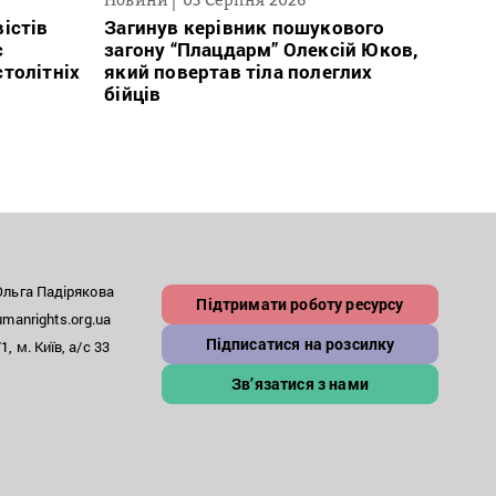
істів
Загинув керівник пошукового
Полі
с
загону “Плацдарм” Олексій Юков,
Вигів
столітніх
який повертав тіла полеглих
дван
бійців
росій
льга Падірякова
Підтримати роботу ресурсу
anrights.org.ua
Підписатися на розсилку
, м. Київ, а/с 33
Зв’язатися з нами