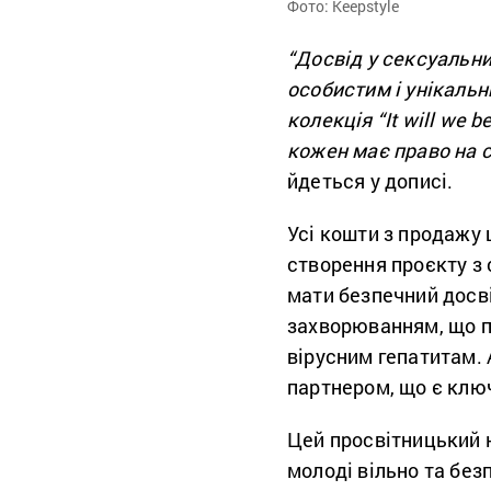
Фото: Keepstyle
“Досвід у сексуальни
особистим і унікальн
колекція “It will we 
кожен має право на 
йдеться у дописі.
Усі кошти з продажу 
створення проєкту з
мати безпечний досві
захворюванням, що п
вірусним гепатитам. 
партнером, що є клю
Цей просвітницький ю
молоді вільно та бе