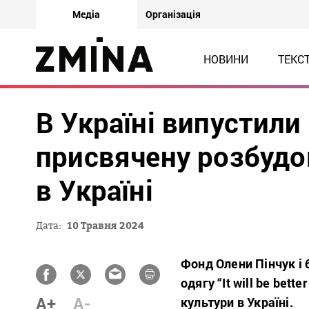
Медіа
Організація
НОВИНИ
ТЕКС
В Україні випустили
присвячену розбудов
в Україні
Дата:
10 Травня 2024
Фонд Олени Пінчук і 
одягу “It will be bett
A+
A-
культури в Україні.