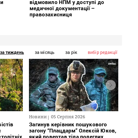
ми
відмовило НПМ у доступі до
медичної документації –
правозахисниця
за тиждень
за місяць
за рік
вибір редакції
Новини
05 Серпня 2026
Нови
істів
Загинув керівник пошукового
Полі
с
загону “Плацдарм” Олексій Юков,
Вигів
столітніх
який повертав тіла полеглих
дван