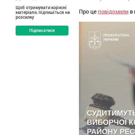
Щоб отримувати корисні
Про це
повідомили
в 
матеріали, підпишіться на
розсилку
Підписатися