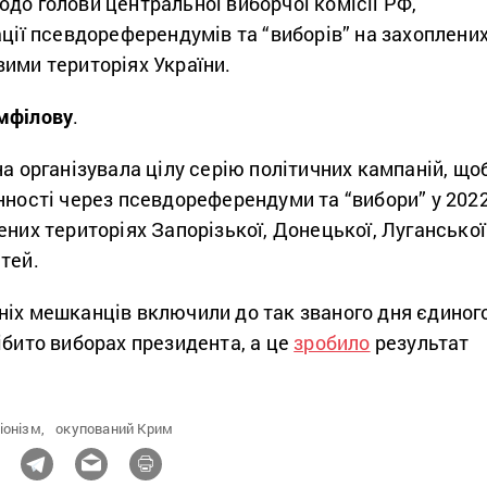
до голови центральної виборчої комісії РФ,
ації псевдореферендумів та “виборів” на захоплени
ими територіях України.
мфілову
.
на організувала цілу серію політичних кампаній, що
нності через псевдореферендуми та “вибори” у 202
ених територіях Запорізької, Донецької, Луганської
тей.
ніх мешканців включили до так званого дня єдиног
ібито виборах президента, а це
зробило
результат
іонізм,
окупований Крим