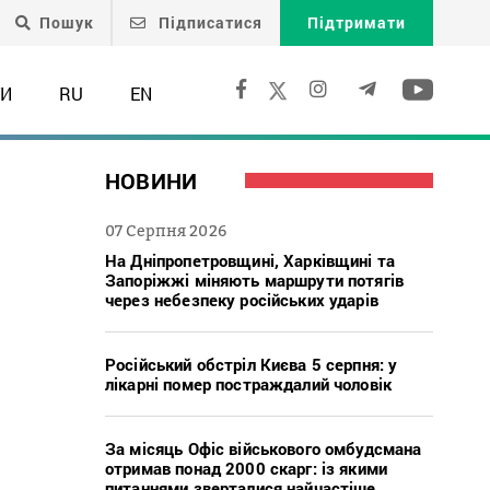
Пошук
Підписатися
Підтримати
ТИ
RU
EN
НОВИНИ
07 Серпня 2026
На Дніпропетровщині, Харківщині та
Запоріжжі міняють маршрути потягів
через небезпеку російських ударів
Російський обстріл Києва 5 серпня: у
лікарні помер постраждалий чоловік
За місяць Офіс військового омбудсмана
отримав понад 2000 скарг: із якими
питаннями зверталися найчастіше