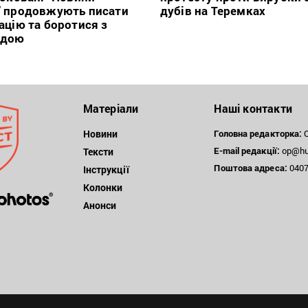
” продовжують писати
дубів на Теремках
ацію та боротися з
ндою
Матеріали
Наші контакти
Новини
Головна редакторка:
О
E-mail редакції:
op@hum
Тексти
Поштова
адреса:
04071
Інструкції
Колонки
Анонси