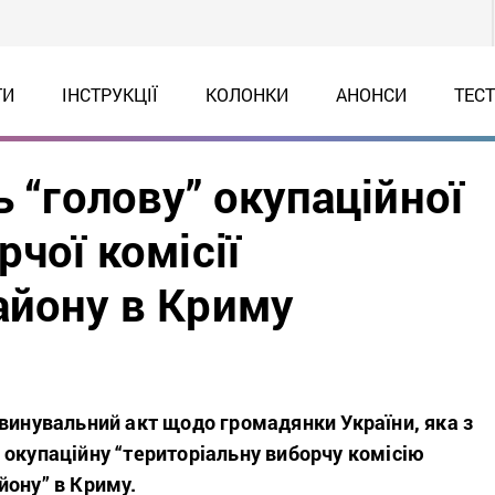
ТИ
ІНСТРУКЦІЇ
КОЛОНКИ
АНОНСИ
ТЕС
ь “голову” окупаційної
чої комісії
айону в Криму
бвинувальний акт щодо громадянки України, яка з
 окупаційну “територіальну виборчу комісію
йону” в Криму.