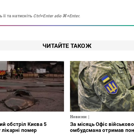
 її та натисніть
Ctrl+Enter або ⌘+Enter.
ЧИТАЙТЕ ТАКОЖ
Новини
ий обстріл Києва 5
За місяць Офіс військово
у лікарні помер
омбудсмана отримав пон