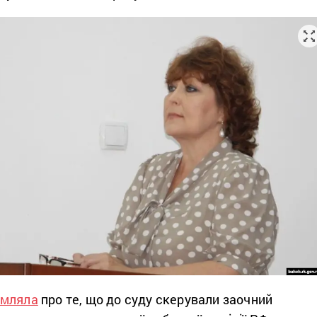
омляла
про те, що до суду скерували заочний