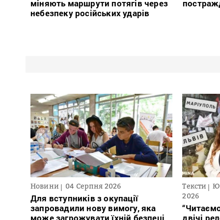
міняють маршрути потягів через
постраж
небезпеку російських ударів
Новини
04 Серпня 2026
Тексти
Ю
2026
Для вступників з окупації
запровадили нову вимогу, яка
“Читаємо
може загрожувати їхній безпеці
двічі ре