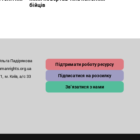
бійців
росій
льга Падірякова
Підтримати роботу ресурсу
anrights.org.ua
Підписатися на розсилку
, м. Київ, а/с 33
Зв’язатися з нами