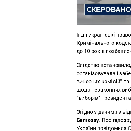
Її дії українські пра
Кримінального кодекс
до 10 років позбавле
Слідство встановило,
організовувала і заб
виборчих комісій” т
щодо незаконних вибо
“виборів” президента
Згідно з даними з ві
Белікову
. Про підозр
України повідомила їй