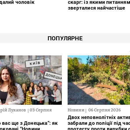
далий чоловік
скарг: із якими питання
зверталися найчастіше
ПОПУЛЯРНЕ
рій Луканов
03 Серпня
Новини
06 Серпня 2026
Двох неповнолітніх актив
 вас ще з Донецька”: як
забрали до поліції під ча
локовані “Новини
протесту проти вирубки 