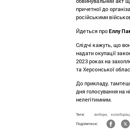
обвинувальний акт що
причетної до організ
російськими військов
Йдеться про
Еллу Па
Слідчі кажуть, що во
надати окупації зако
2023 роках на захопл
та Херсонської облас
До прикладу, тамтеш
дня голосування на н
нелегітимним.
Теги:
вибори,
колаборац
Поділитися: