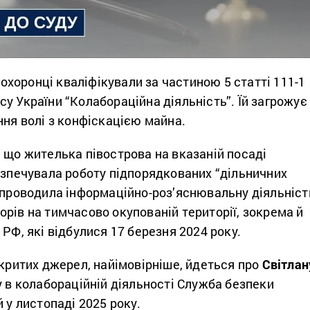
воохоронці кваліфікували за частиною 5 статті 111-1
у України “Колабораційна діяльність”. Їй загрожує
ння волі з конфіскацією майна.
 що жителька півострова на вказаній посаді
езпечувала роботу підпорядкованих “дільничних
а проводила інформаційно-роз’яснювальну діяльніст
рів на тимчасово окупованій території, зокрема й
 РФ, які відбулися 17 березня 2024 року.
дкритих джерел, найімовірніше, йдеться про
Світлан
у в колабораційній діяльності Служба безпеки
 у листопаді 2025 року.