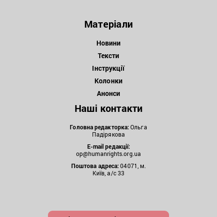
Матеріали
Новини
Тексти
Інструкції
Колонки
Анонси
Наші контакти
Головна редакторка:
Ольга
Падірякова
E-mail редакції:
op@humanrights.org.ua
Поштова
адреса:
04071, м.
Київ, а/с 33