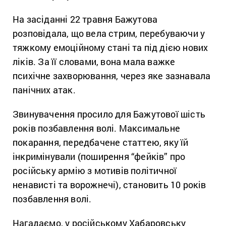
На засіданні 22 травня Бажутова
розповідала, що вела стрим, перебуваючи у
тяжкому емоційному стані та під дією нових
ліків. За її словами, вона мала важке
психічне захворювання, через яке зазнавала
панічних атак.
Звинувачення просило для Бажутової шість
років позбавлення волі. Максимальне
покарання, передбачене статтею, яку їй
інкримінували (поширення “фейків” про
російську армію з мотивів політичної
ненависті та ворожнечі), становить 10 років
позбавлення волі.
Нагадаємо, у російському Хабаровську