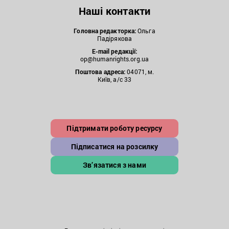
Наші контакти
Головна редакторка:
Ольга
Падірякова
E-mail редакції:
op@humanrights.org.ua
Поштова
адреса:
04071, м.
Київ, а/с 33
Підтримати роботу ресурсу
Підписатися на розсилку
Зв’язатися з нами