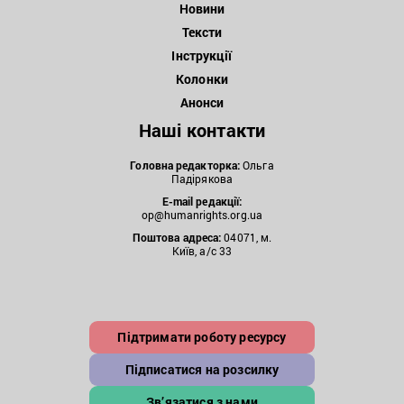
Новини
Тексти
Інструкції
Колонки
Анонси
Наші контакти
Головна редакторка:
Ольга
Падірякова
E-mail редакції:
op@humanrights.org.ua
Поштова
адреса:
04071, м.
Київ, а/с 33
Підтримати роботу ресурсу
Підписатися на розсилку
Зв’язатися з нами