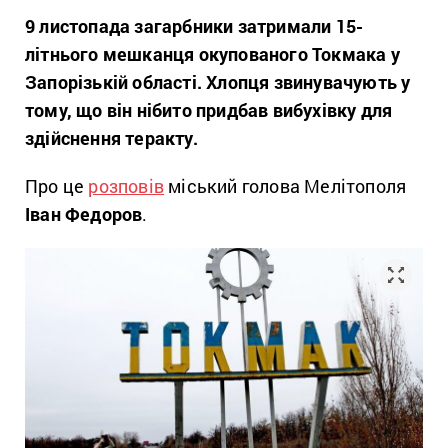
9 листопада загарбники
затримали 15-
літнього мешканця окупованого Токмака у
Запорізькій області. Хлопця звинува
чують
у
тому, що він нібито
придбав вибухівку
для
здійснення теракт
у.
Про це
розповів
міський голова Мелітополя
Іван Федоров
.