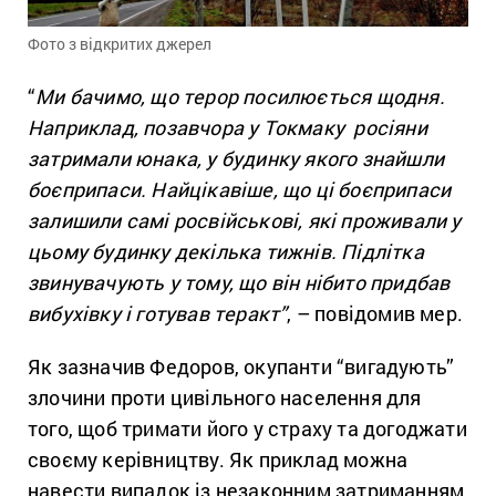
Фото з відкритих джерел
“
Ми бачимо, що терор посилюється щодня.
Наприклад, позавчора у Токмаку р
осі
яни
затримали юнака, у будинку якого знайшли
боєприпаси. Найцікавіше, що ці боєприпаси
залишили самі росвійськові, які проживали у
цьому будинку декілька тижнів. Підлітка
звинувачують
у тому, що він
нібито придбав
вибухівку і готував теракт”
, – повідомив мер.
Як зазначив Федоров, окупанти “вигадують”
злочини проти цивільного населення для
того, щоб тримати його у страху та догоджати
своєму керівництву. Як приклад можна
навести випадок із незаконним затриманням