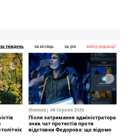
за тиждень
за місяць
за рік
вибір редакції
Новини
08 Серпня 2026
Текст
2026
істів
Після затримання адміністратора
с
зник чат протестів проти
В сп
столітніх
відставки Федорова: що відомо
кого 
іноаг