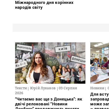
Міжнародного дня корінних
народів світу
Тексти
Юрій Луканов
03 Серпня
Новини
2026
Для всту
“Читаємо вас ще з Донецька”: як
запровад
двічі релоковані “Новини
може заг
Донбасу” продовжують писати
– право