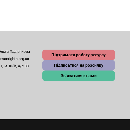
“Кри
льга Падірякова
Підтримати роботу ресурсу
anrights.org.ua
Підписатися на розсилку
, м. Київ, а/с 33
Зв’язатися з нами