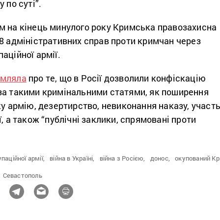
 по суті”.
м на кінець минулого року Кримська правозахисна
8 адміністративних справ проти кримчан через
аційної армії.
омляла
про те, що в Росії дозволили конфіскацію
за такими кримінальними статями, як поширення
ку армію, дезертирство, невиконання наказу, участь
ї, а також “публічні заклики, спрямовані проти
паційної армії,
війна в Україні,
війна з Росією,
донос,
окупований Кр
Севастополь