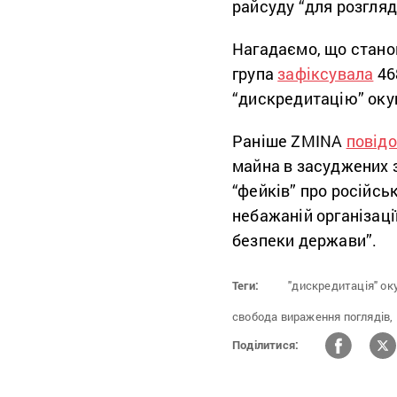
райсуду “для розгляду
Нагадаємо, що стано
група
зафіксувала
46
“дискредитацію” окуп
Раніше ZMINA
повід
майна в засуджених 
“фейків” про російсь
небажаній організаці
безпеки держави”.
Теги:
"дискредитація" оку
свобода вираження поглядів,
Поділитися: