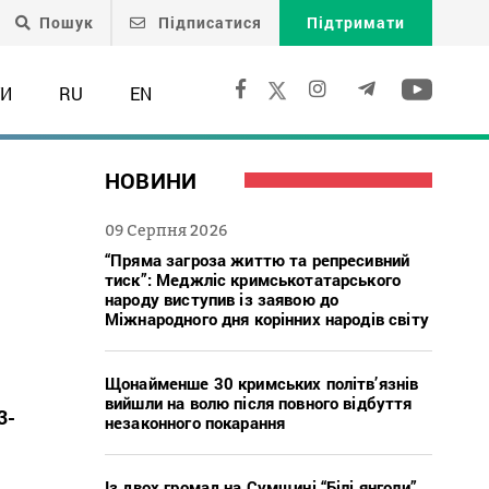
Пошук
Підписатися
Підтримати
ТИ
RU
EN
и
НОВИНИ
09 Серпня 2026
“Пряма загроза життю та репресивний
тиск”: Меджліс кримськотатарського
народу виступив із заявою до
Міжнародного дня корінних народів світу
Щонайменше 30 кримських політв’язнів
вийшли на волю після повного відбуття
3-
незаконного покарання
Із двох громад на Сумщині “Білі янголи”