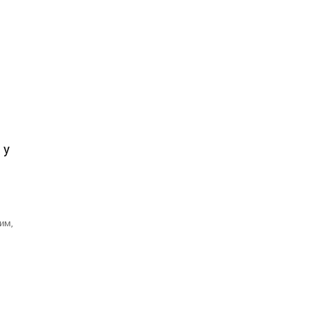
 у
им,