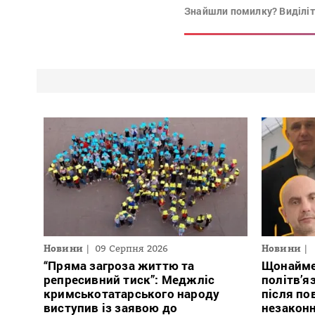
Знайшли помилку? Виділіть
Новини
09 Серпня 2026
Новини
“Пряма загроза життю та
Щонайме
репресивний тиск”: Меджліс
політв’я
кримськотатарського народу
після по
виступив із заявою до
незакон