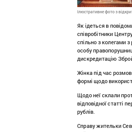
Ілюстративне фото з відкр
Як ідеться в повідом
співробітники Центру
спільно з колегами з
особу правопорушниц
дискредитацію Зброй
Жінка під час розмов
формі щодо використа
Щодо неї склали про
відповідної статті п
рублів.
Справу жительки Сев