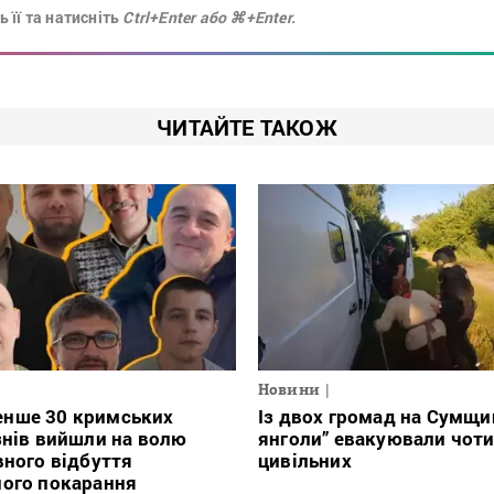
 її та натисніть
Ctrl+Enter або ⌘+Enter.
ЧИТАЙТЕ ТАКОЖ
Новини
нше 30 кримських
Із двох громад на Сумщин
знів вийшли на волю
янголи” евакуювали чот
вного відбуття
цивільних
ного покарання