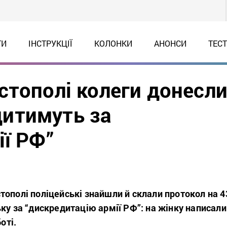
ТИ
ІНСТРУКЦІЇ
КОЛОНКИ
АНОНСИ
ТЕС
стополі колеги донесл
удитимуть за
ії РФ”
ополі поліцейські знайшли й склали протокол на 4
ку за “дискредитацію армії РФ”: на жінку написали
боті.