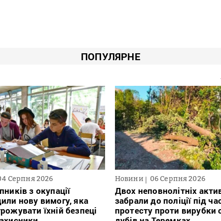
ПОПУЛЯРНЕ
04 Серпня 2026
Новини
06 Серпня 2026
пників з окупації
Двох неповнолітніх актив
или нову вимогу, яка
забрали до поліції під ча
рожувати їхній безпеці
протесту проти вирубки 
захисники
дубів на Теремках