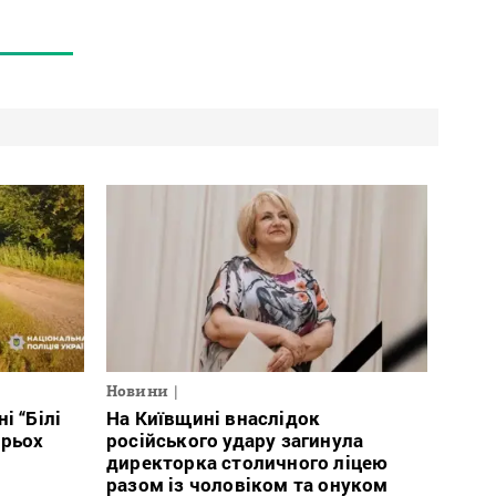
Новини
і “Білі
На Київщині внаслідок
ирьох
російського удару загинула
директорка столичного ліцею
разом із чоловіком та онуком