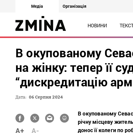
Медіа
Організація
НОВИНИ
ТЕКС
В окупованому Сева
на жінку: тепер її с
“дискредитацію арм
Дата:
06 Серпня 2024
В окупованому Севаст
річну місцеву житель
A+
A-
донос її колеги по ро