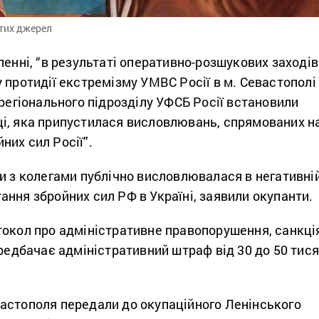
итих джерел
ленні, “в результаті оперативно-розшукових заходів
 протидії екстремізму УМВС Росії в м. Севастополі
 регіонального підрозділу УФСБ Росії встановили
і, яка припустилася висловлювань, спрямованих н
них сил Росії”.
и з колегами публічно висловлювалася в негативні
ння збройних сил РФ в Україні, заявили окупанти.
токол про адміністративне правопорушення, санкці
ередбачає адміністративний штраф від 30 до 50 тис
астополя передали до окупаційного Ленінського