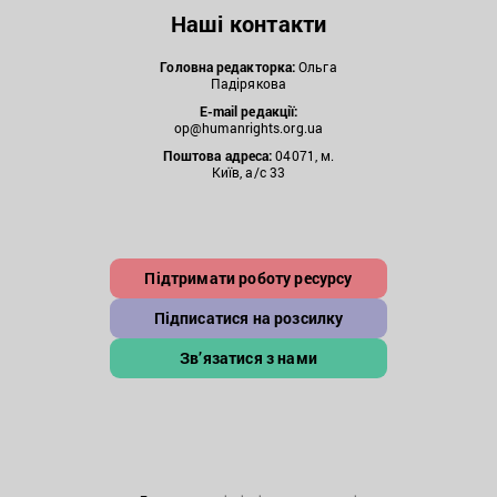
Наші контакти
Головна редакторка:
Ольга
Падірякова
E-mail редакції:
op@humanrights.org.ua
Поштова
адреса:
04071, м.
Київ, а/с 33
Підтримати роботу ресурсу
Підписатися на розсилку
Зв’язатися з нами