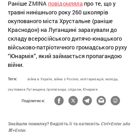
Раніше ZMINA
повідомляла
про те, що у
травні нинішнього року 260 школярів
окупованого міста Хрустальне (раніше
Краснодон) на Луганщині зарахували до
складу всеросійського дитячо-юнацького
військово-патріотичного громадського руху
“Юнармія”, який займається пропагандою
війни.
Теги:
війна в Україні,
війна з Росією,
мілітаризація,
молодь,
окупована Луганщина,
пропаганда,
слідком,
Юнармія
Поділитися:
Знайшли помилку? Виділіть її та натисніть
Ctrl+Enter або
⌘+Enter.