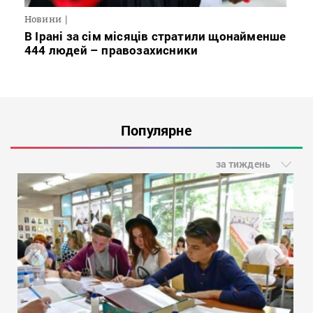
Новини
В Ірані за сім місяців стратили щонайменше
444 людей – правозахисники
Популярне
за тиждень