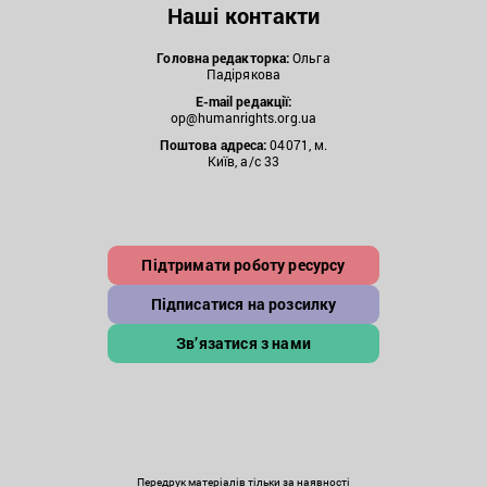
Наші контакти
Головна редакторка:
Ольга
Падірякова
E-mail редакції:
op@humanrights.org.ua
Поштова
адреса:
04071, м.
Київ, а/с 33
Підтримати роботу ресурсу
Підписатися на розсилку
Зв’язатися з нами
Передрук матеріалів тільки за наявності