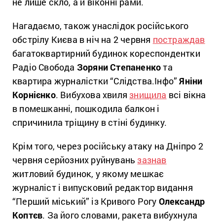
не лише скло, а й віконні рами.
Нагадаємо, також унаслідок російського
обстрілу Києва в ніч на 2 червня
постраждав
багатоквартирний будинок кореспондентки
Радіо Свобода
Зорян
и
Степаненко
та
квартира журналістки “Слідства.Інфо”
Яніни
Корнієнко
. Вибухова хвиля
знищила
всі вікна
в помешканні, пошкодила балкон і
спричинила тріщину в стіні будинку.
Крім того, через російську атаку на Дніпро 2
червня серйозних руйнувань
зазнав
житловий будинок, у якому мешкає
журналіст і випусковий редактор видання
“Перший міський” із Кривого Рогу
Олександр
Коптєв
. За його словами, ракета вибухнула