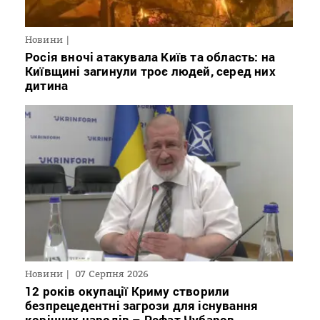
Новини
Росія вночі атакувала Київ та область: на
Київщині загинули троє людей, серед них
дитина
Новини
07 Серпня 2026
12 років окупації Криму створили
безпрецедентні загрози для існування
корінних народів – Рефат Чубаров