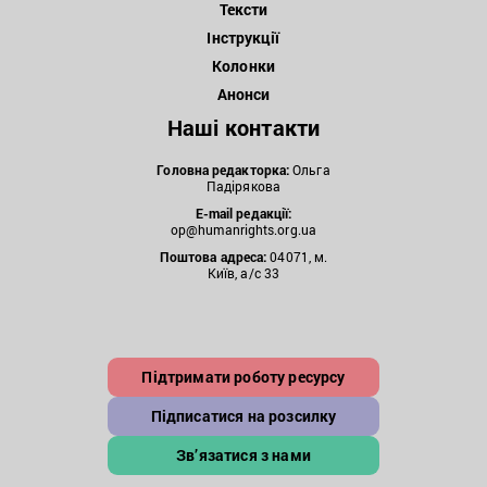
Тексти
Інструкції
Колонки
Анонси
Наші контакти
Головна редакторка:
Ольга
Падірякова
E-mail редакції:
op@humanrights.org.ua
Поштова
адреса:
04071, м.
Київ, а/с 33
Підтримати роботу ресурсу
Підписатися на розсилку
Зв’язатися з нами