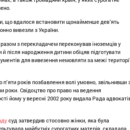
нено.
и, що вдалося встановити щонайменше дев’ять
онно вивезли з України.
разом з перекладачем переконував іноземців у
 й після народження дитини обіцяв підготувати
ументів для вивезення немовляти за межі територі
 п’яти років позбавлення волі умовно, звільнивши 
и роки. Свідоцтво про право на ведення
сті йому у вересні 2002 року видала Рада адвокаті
оду
суд затвердив стосовно жінки, яка була
льтувала майбутніх сурогатних матерів, складала