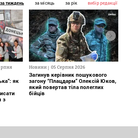
за тиждень
за місяць
за рік
вибір редакції
ерпня
Новини
05 Серпня 2026
Текст
2026
Загинув керівник пошукового
ка”: як
загону “Плацдарм” Олексій Юков,
В сп
який повертав тіла полеглих
кого 
исати
бійців
іноаг
я з
“Кри