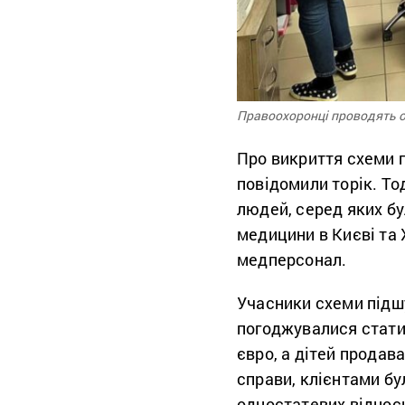
Правоохоронці проводять об
Про викриття схеми 
повідомили торік. Т
людей, серед яких бу
медицини в Києві та 
медперсонал.
Учасники схеми підшу
погоджувалися стати 
євро, а дітей продава
справи, клієнтами бу
одностатевих відноси