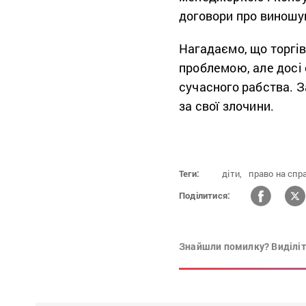
договори про виношу
Нагадаємо, що торгі
проблемою, але досі
сучасного рабства. 
за свої злочини.
Теги:
діти,
право на спр
Поділитися:
Знайшли помилку? Виділіть