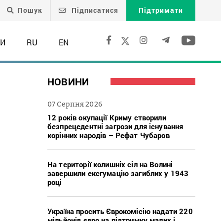
Пошук
Підписатися
Підтримати
ТИ
RU
EN
НОВИНИ
07 Серпня 2026
12 років окупації Криму створили
безпрецедентні загрози для існування
корінних народів – Рефат Чубаров
На території колишніх сіл на Волині
завершили ексгумацію загиблих у 1943
році
Україна просить Єврокомісію надати 220
мільйонів євро на підтримку малих і