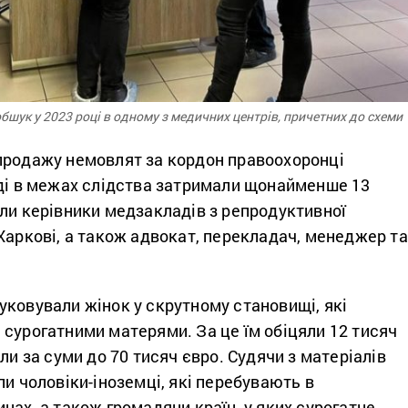
шук у 2023 році в одному з медичних центрів, причетних до схеми
продажу немовлят за кордон правоохоронці
оді в межах слідства затримали щонайменше 13
ли керівники медзакладів з репродуктивної
Харкові, а також адвокат, перекладач, менеджер та
ковували жінок у скрутному становищі, які
сурогатними матерями. За це їм обіцяли 12 тисяч
ли за суми до 70 тисяч євро. Судячи з матеріалів
ли чоловіки-іноземці, які перебувають в
нах, а також громадяни країн, у яких сурогатне