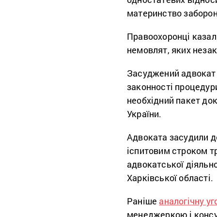
материнство заборо
Правоохоронці казал
немовлят, яких незак
Засуджений адвокат 
законності процедури
необхідний пакет док
України.
Адвоката засудили до
іспитовим строком тр
адвокатської діяльно
Харківської області.
Раніше
аналогічну уг
менеджеркою і консу