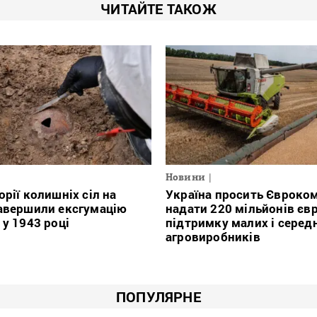
ЧИТАЙТЕ ТАКОЖ
Новини
орії колишніх сіл на
Україна просить Євроко
авершили ексгумацію
надати 220 мільйонів євр
 у 1943 році
підтримку малих і серед
агровиробників
ПОПУЛЯРНЕ