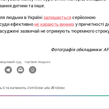
вання дитини та інше.
вля людьми в Україні
залишається
серйозною
 суди ефективно
не карають винних
у причетності д
Засуджені зазвичай не отримують тюремного строк
Фотографія обкладинки: A
аведливий суд,
торгівля людьми
 її та натисніть
Ctrl+Enter або ⌘+Enter.