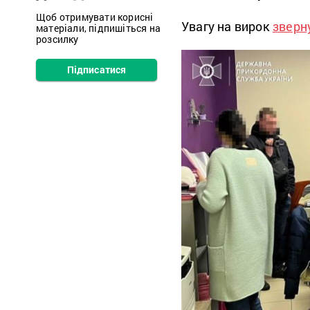
Щоб отримувати корисні
Увагу на вирок
зверн
матеріали, підпишіться на
розсилку
Підписатися