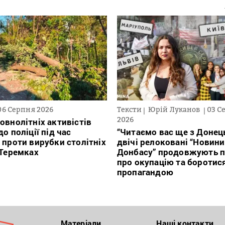
06 Серпня 2026
Тексти
Юрій Луканов
03 С
2026
овнолітніх активістів
о поліції під час
“Читаємо вас ще з Донець
 проти вирубки столітніх
двічі релоковані “Новини
 Теремках
Донбасу” продовжують п
про окупацію та боротис
пропагандою
Матеріали
Наші контакти