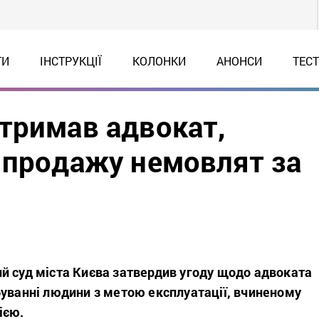
ТИ
ІНСТРУКЦІЇ
КОЛОНКИ
АНОНСИ
ТЕС
тримав адвокат,
 продажу немовлят за
й суд міста Києва затвердив угоду щодо адвоката
буванні людини з метою експлуатації, вчиненому
ією.