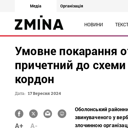
Медіа
Організація
НОВИНИ
ТЕКС
Умовне покарання о
причетний до схеми
кордон
Дата:
17 Вересня 2024
Оболонський районни
звинуваченого у вер
A+
A-
злочинною організац