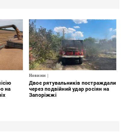
Новини
місію
Двоє рятувальників постраждали
о на
через подвійний удар росіян на
ніх
Запоріжжі