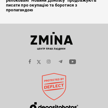
релоковані “Новини Донбасу” продовжують
писати про окупацію та боротися з
пропагандою