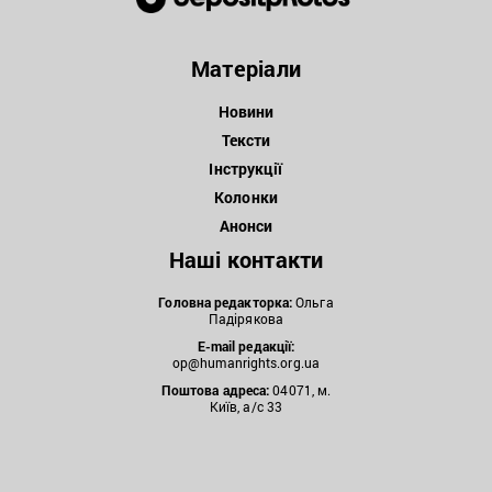
Матеріали
Новини
Тексти
Інструкції
Колонки
Анонси
Наші контакти
Головна редакторка:
Ольга
Падірякова
E-mail редакції:
op@humanrights.org.ua
Поштова
адреса:
04071, м.
Київ, а/с 33