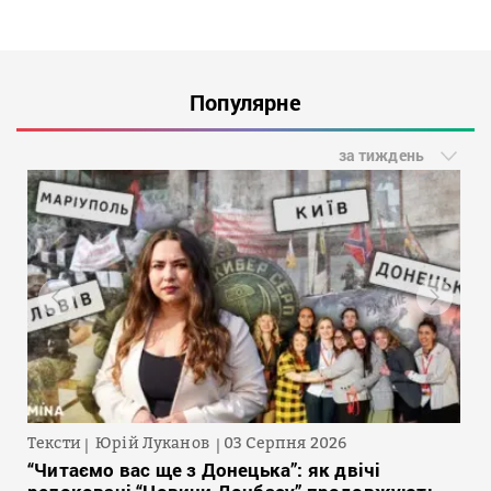
Популярне
за тиждень
Тексти
Юрій Луканов
03 Серпня 2026
“Читаємо вас ще з Донецька”: як двічі