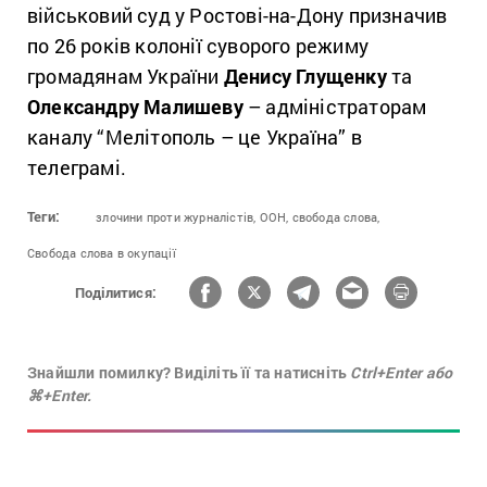
військовий суд у Ростові-на-Дону призначив
по 26 років колонії суворого режиму
громадянам України
Денису Глущенку
та
Олександру Малишеву
– адміністраторам
каналу “Мелітополь – це Україна” в
телеграмі.
Теги:
злочини проти журналістів,
ООН,
свобода слова,
Свобода слова в окупації
Поділитися:
Знайшли помилку? Виділіть її та натисніть
Ctrl+Enter або
⌘+Enter.