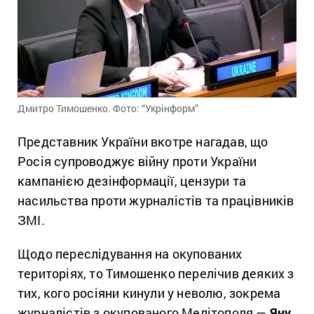
Дмитро Тимошенко. Фото: “Укрінформ”
Представник України вкотре нагадав, що
Росія супроводжує війну проти України
кампанією дезінформації, цензури та
насильства проти журналістів та працівників
ЗМІ.
Щодо переслідування на окупованих
територіях, то Тимошенко перелічив деяких з
тих, кого росіяни кинули у неволю, зокрема
журналістів з окупованого Мелітополя —
Яну