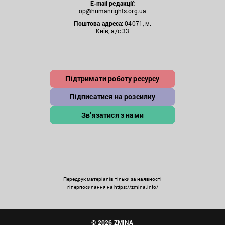
E-mail редакції:
op@humanrights.org.ua
Поштова
адреса:
04071, м.
Київ, а/с 33
Підтримати роботу ресурсу
Підписатися на розсилку
Зв’язатися з нами
Передрук матеріалів тільки за наявності
гіперпосилання на https://zmina.info/
© 2026 ZMINA