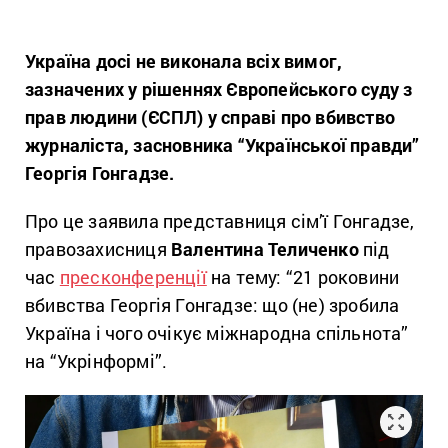
Україна досі не виконала всіх вимог,
зазначених у рішеннях Європейського суду з
прав людини (ЄСПЛ) у справі про вбивство
журналіста, засновника “Української правди”
Георгія Гонгадзе.
Про це заявила представниця сім’ї Гонгадзе,
правозахисниця
Валентина Теличенко
під
час
пресконференції
на тему: “21 роковини
вбивства Георгія Гонгадзе: що (не) зробила
Україна і чого очікує міжнародна спільнота”
на “Укрінформі”.