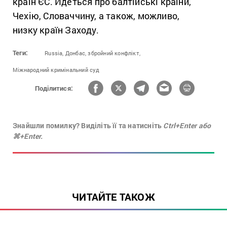
країн ЄС. Йдеться про балтійські країни,
Чехію, Словаччину, а також, можливо,
низку країн Заходу.
Теги:
Russia,
Донбас,
збройний конфлікт,
Міжнародний кримінальний суд
Поділитися:
Знайшли помилку? Виділіть її та натисніть
Ctrl+Enter або
⌘+Enter.
ЧИТАЙТЕ ТАКОЖ