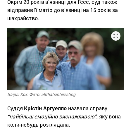
Окрім 20 років в’язниці для Гесс, суд також
відправив її матір до в’язниці на 15 років за
шахрайство.
Ширлі Кох. Фото: allthatsinteresting
Суддя
Крістін Аргуелло
назвала справу
“найбільш емоційно виснажливою”,
яку вона
коли-небудь розглядала.