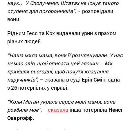
наук… У Сполучених Штатах не існує такого
ступеня для похоронників”,
– розповідали
вони.
Рідним Гесс та Кох видавали урни з прахом
різних людей.
“Наша мила мама, вони її розчленували. У нас
немає слів, щоб описати цей злочин… Ми
прийшли сьогодні, щоб почути клацання
наручників”,
– сказала в суді
Ерін Сміт
, одна
з 26 потерпілих у справі.
“Коли Меган украла серце моєї мами, вона
розбила моє”,
–
сказала
інша потерпіла
Ненсі
Овергофф
.