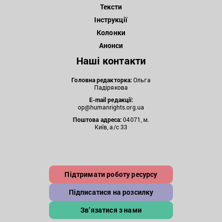
Тексти
Інструкції
Колонки
Анонси
Наші контакти
Головна редакторка:
Ольга
Падірякова
E-mail редакції:
op@humanrights.org.ua
Поштова
адреса:
04071, м.
Київ, а/с 33
Підтримати роботу ресурсу
Підписатися на розсилку
Зв’язатися з нами