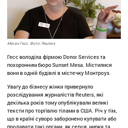
Меган Гесс. Фото: Reuters
Гесс володіла фірмою Donor Services та
похоронним бюро Sunset Mesa. Містилися
вони в одній будівлі в містечку Монтроуз.
Увагу до бізнесу жінки привернуло
розслідування журналістів Reuters, які
декілька років тому опублікували великі
тексти про торгівлю тілами в США. Річ у тім,
що в країні суворо заборонено купувати або
продавати такі органи, як серця, нирки та