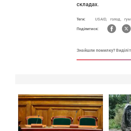
складах.
Теги:
USAID,
голод,
гум
Поділитися:
Знайшли помилку? Виділіть