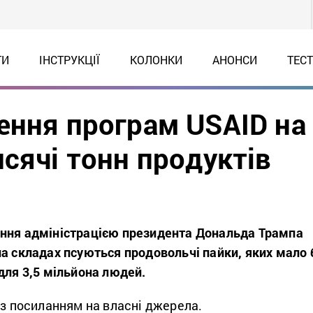
ТИ
ІНСТРУКЦІЇ
КОЛОНКИ
АНОНСИ
ТЕС
ення програм USAID на
сячі тонн продуктів
ння адміністрацією президента Дональда Трампа
а складах псуються продовольчі пайки, яких мало 
для 3,5 мільйона людей.
із посиланням на власні джерела.