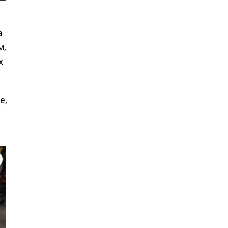
а
м,
х
е,