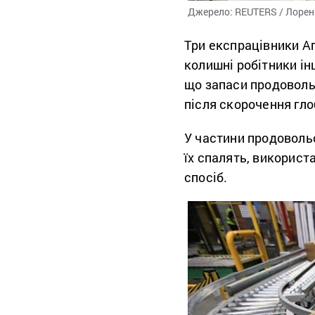
Джерело: REUTERS / Лорен
Три експрацівники Аг
колишні робітники ін
що запаси продоволь
після скорочення гло
У частини продовольс
їх спалять, використ
спосіб.