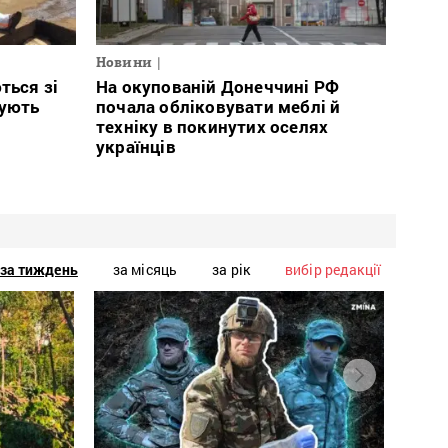
Новини
ться зі
На окупованій Донеччині РФ
тують
почала обліковувати меблі й
техніку в покинутих оселях
українців
за тиждень
за місяць
за рік
вибір редакції