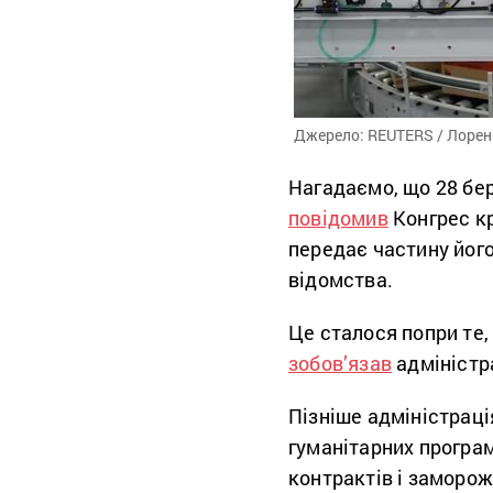
Джерело: REUTERS / Лорен
Нагадаємо, що 28 бе
повідомив
Конгрес кр
передає частину його
відомства.
Це сталося попри те,
зобов’язав
адміністр
Пізніше адміністрац
гуманітарних програм
контрактів і заморо