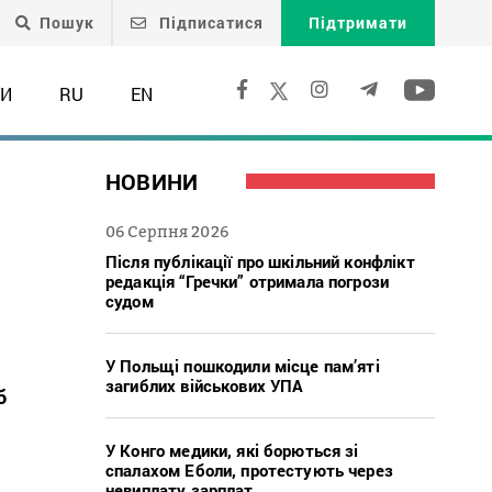
Пошук
Підписатися
Підтримати
ТИ
RU
EN
НОВИНИ
06 Серпня 2026
Після публікації про шкільний конфлікт
редакція “Гречки” отримала погрози
судом
У Польщі пошкодили місце пам’яті
загиблих військових УПА
б
У Конго медики, які борються зі
спалахом Еболи, протестують через
невиплату зарплат