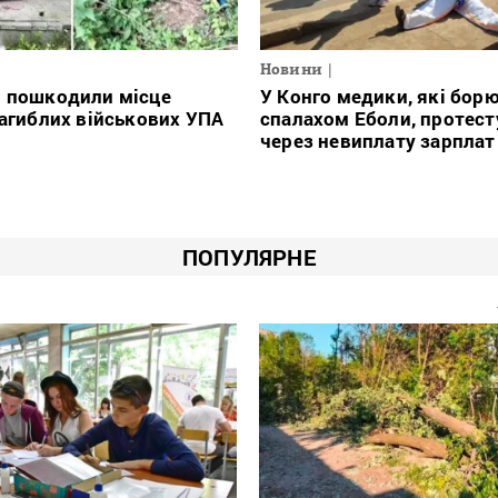
Новини
і пошкодили місце
У Конго медики, які борю
загиблих військових УПА
спалахом Еболи, протес
через невиплату зарплат
ПОПУЛЯРНЕ