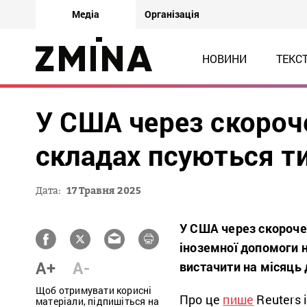
Медіа
Організація
НОВИНИ
ТЕКС
У США через скороч
складах псуються ти
Дата:
17 Травня 2025
У США через скороче
іноземної допомоги н
A+
A-
вистачити на місяць 
Щоб отримувати корисні
Про це
пише
Reuters 
матеріали, підпишіться на