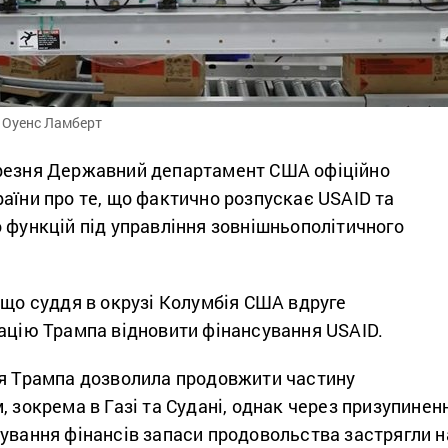
 Оуенс Ламберт
резня Державний департамент США офіційно
аїни про те, що фактично розпускає USAID та
 функцій під управління зовнішньополітичного
 що суддя в окрузі Колумбія США вдруге
ацію Трампа відновити фінансування USAID.
ія Трампа дозволила продовжити частину
, зокрема в Газі та Судані, однак через призупинен
жування фінансів запаси продовольства застрягли н