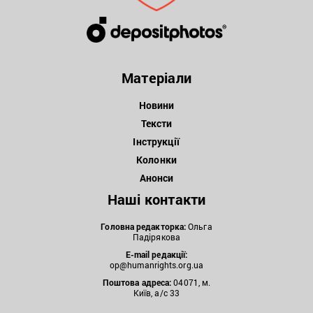
Матеріали
Новини
Тексти
Інструкції
Колонки
Анонси
Наші контакти
Головна редакторка:
Ольга
Падірякова
E-mail редакції:
op@humanrights.org.ua
Поштова
адреса:
04071, м.
Київ, а/с 33