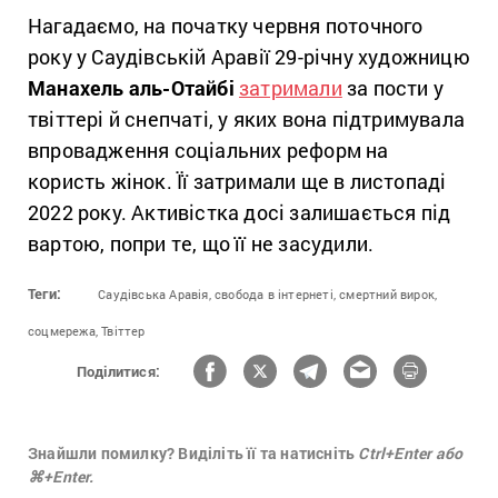
Нагадаємо, на початку червня поточного
року у Саудівській Аравії 29-річну художницю
Манахель аль-Отайбі
затримали
за пости у
твіттері й снепчаті, у яких вона підтримувала
впровадження соціальних реформ на
користь жінок. Її затримали ще в листопаді
2022 року. Активістка досі залишається під
вартою, попри те, що її не засудили.
Теги:
Саудівська Аравія,
свобода в інтернеті,
смертний вирок,
соцмережа,
Твіттер
Поділитися:
Знайшли помилку? Виділіть її та натисніть
Ctrl+Enter або
⌘+Enter.