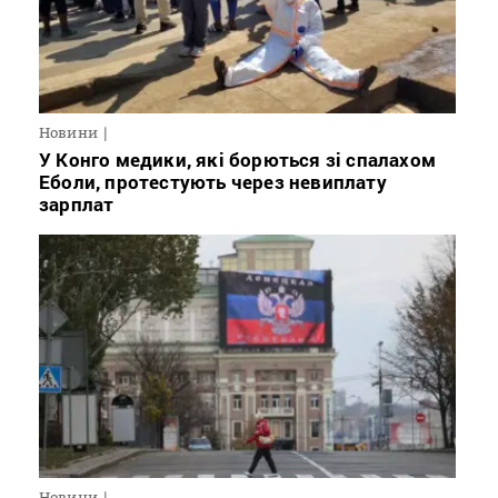
Новини
У Конго медики, які борються зі спалахом
Еболи, протестують через невиплату
зарплат
Новини