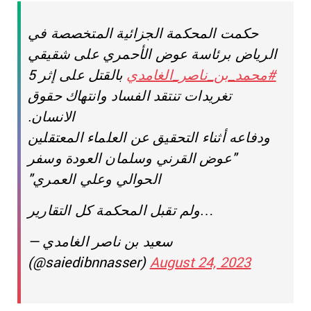
حكمت المحكمة الجزائية المتخصصة في
الرياض برئاسة عوض الأحمري على شقيقي
#محمد_بن_ناصر_الغامدي
بالقتل على إثر 5
تغريدات تنتقد الفساد وانتهاك حقوق
الانسان.
ودفاعه أثناء التحقيق عن العلماء المعتقلين
"عوض القرني وسلمان العودة وسفر
الحوالي وعلي العمري"
ولم تقبل المحكمة كل التقارير…
— سعيد بن ناصر الغامدي
(@saiedibnnasser)
August 24, 2023