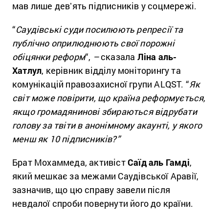
мав лише девʼять підписників у соцмережі.
“
Саудівські суди посилюють репресії та
публічно оприлюднюють свої порожні
обіцянки реформ
“,
–
сказала
Ліна аль-
Хатлул
, керівник відділу моніторингу та
комунікацій правозахисної групи ALQST. “
Як
світ може повірити, що країна реформується,
якщо громадянинові збираються відрубати
голову за твіти в анонімному акаунті, у якого
менш як 10 підписників?”
Брат Мохаммеда, активіст
Саїд аль Гамді
,
який мешкає за межами Саудівської Аравії,
зазначив, що цю справу завели після
невдалої спроби повернути його до країни.