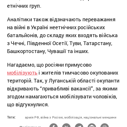
етнічних груп.
Аналітики також відзначають переважання
на війні в Україні неетнічних російських
батальйонів, до складу яких входять війська
з Чечні, Південної Осетії, Туви, Татарстану,
Башкортостану, Чувашії та інших.
Нагадаємо, що росіяни примусово
мобілізують
і жителів тимчасово окупованих
територій. Так, у Луганській області окупанти
відкривають “привабливі вакансії”, за якими
згодом намагаються мобілізувати чоловіків,
що відгукнулися.
Теги:
армія РФ,
війна з Росією,
мобілізація,
національні меншини