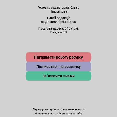
Головна редакторка:
Ольга
Падірякова
E-mail редакції:
op@humanrights.org.ua
Поштова
адреса:
04071, м.
Київ, а/с 33
Підтримати роботу ресурсу
Підписатися на розсилку
Зв’язатися з нами
Передрук матеріалів тільки за наявності
гіперпосилання на https://zmina.info/