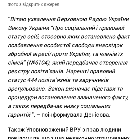
Фото з відкритих джерел
“
Вітаю ухвалення Верховною Радою України
Закону України “Про соціальний і правовий
статус осіб, стосовно яких встановлено факт
позбавлення особистої свободи внаслідок
збройної агресії проти України, та членів їх
сімей” (№6104), який передбачає створення
реєстру політв’язнів.
Нарешті правовий
статус 444 політв’язнів та заручників
врегульовано
.
З
акон визначає підстави та
процедури встановлення зазначеного факту,
а також передбачає низку соціальних
гарантій
“, – поінформувала Денісова.
Також Уповноважений ВРУ з прав людини
повідомила, що з цих незаконно утримуваних