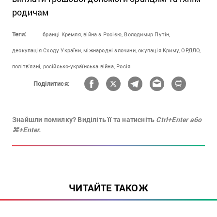
родичам
Теги:
бранці Кремля,
війна з Росією,
Володимир Путін,
деокупація Сходу України,
міжнародні злочини,
окупація Криму,
ОРДЛО,
політв'язні,
російсько-українська війна,
Росія
Поділитися:
Знайшли помилку? Виділіть її та натисніть
Ctrl+Enter або
⌘+Enter.
ЧИТАЙТЕ ТАКОЖ