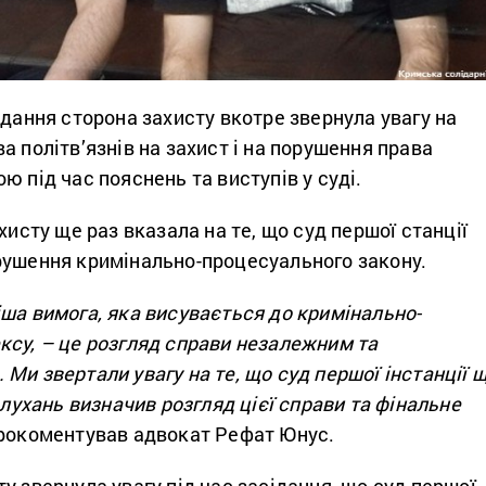
ідання сторона захисту вкотре звернула увагу на
а політв’язнів на захист і на порушення права
ю під час пояснень та виступів у суді.
хисту ще раз вказала на те, що суд першої станції
рушення кримінально-процесуального закону.
ша вимога, яка висувається до кримінально-
ксу, – це розгляд справи незалежним та
Ми звертали увагу на те, що суд першої інстанції 
слухань визначив розгляд цієї справи та фінальне
рокоментував адвокат Рефат Юнус.
у звернула увагу під час засідання, що суд першої