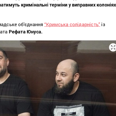
ватимуть кримінальні терміни у виправних колонія
мадське об’єднання
“Кримська солідарність”
із
ката
Рефата Юнуса.