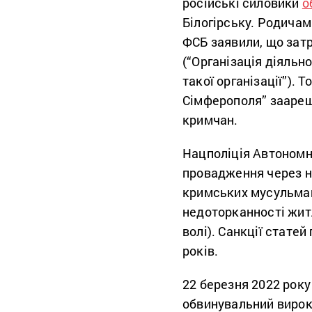
російські силовики
о
Білогірську. Родичам
ФСБ заявили, що зат
(“Організація діяльно
такої організації”). 
Сімферополя” заареш
кримчан.
Нацполіція Автономн
провадження через ні
кримських мусульман
недоторканності житл
волі). Санкції стате
років.
22 березня 2022 рок
обвинувальний вирок