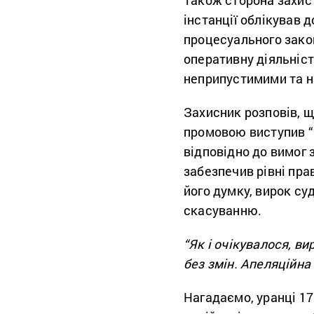
інстанції облікував 
процесуального зако
оперативну діяльніст
неприпустимими та н
Захисник розповів, щ
промовою виступив “п
відповідно до вимог 
забезпечив рівні пра
його думку, вирок су
скасуванню.
“Як і очікувалося, в
без змін. Апеляційна
Нагадаємо, уранці 1