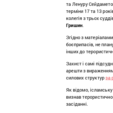
та Ленуру Сейдамето
терміни 17 та 13 рок
колегія з трьох судді
Гришин
.
Згідно з матеріалами
боєприпасів, не план
інших до терористичн
Захист і самі підсуд
арешти з вираженням
силових структур
за 
Як відомо, ісламську
визнав терористично
засіданні.