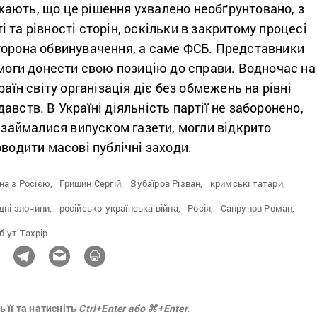
ають, що це рішення ухвалено необґрунтовано, з
 та рівності сторін, оскільки в закритому процесі
торона обвинувачення, а саме ФСБ. Представники
змоги донести свою позицію до справи. Водночас на
раїн світу організація діє без обмежень на рівні
авств. В Україні діяльність партії не заборонено,
ї займалися випуском газети, могли відкрито
оводити масові публічні заходи.
на з Росією,
Гришин Сергій,
Зубаїров Різван,
кримські татари,
ні злочини,
російсько-українська війна,
Росія,
Сапрунов Роман,
б ут-Тахрір
 її та натисніть
Ctrl+Enter або ⌘+Enter.