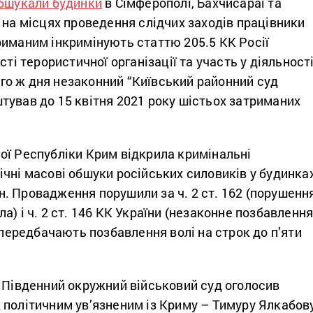
бшукали будинки
в Сімферополі, Бахчисараї та
 на місцях проведення слідчих заходів працівники
риманим інкримінують статтю 205.5 КК Росії
сті терористичної організації та участь у діяльност
Того ж дня незаконний “Київський районний суд
тував до 15 квітня 2021 року шістьох затриманих
ої Республіки Крим відкрила кримінальні
чні масові обшуки російських силовиків у будинка
. Провадження порушили за ч. 2 ст. 162 (порушенн
а) і ч. 2 ст. 146 КК України (незаконне позбавленн
й передбачають позбавлення волі на строк до п’яти
у Південний окружний військовий суд оголосив
 політичним ув’язненим із Криму – Тимуру Ялкабов