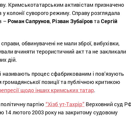
ву. Кримськотатарським активістам призначено
ів у колонії суворого режиму. Справу розглядала
в –
Роман
Сапрунов
,
Різван
Зубаїров
та
Сергій
 справи, обвинувачені не мали зброї, вибухівки,
ували вчиняти терористичний акт та не закликали
их дій.
ні називають процес сфабрикованим і пов’язують
 громадянської позиції та публічною критикою
репресії щодо інших кримських татар
.
 політичну партію
“Хізб ут-Тахрір”
Верховний суд Р
ю 14 лютого 2003 року на закритому судовому