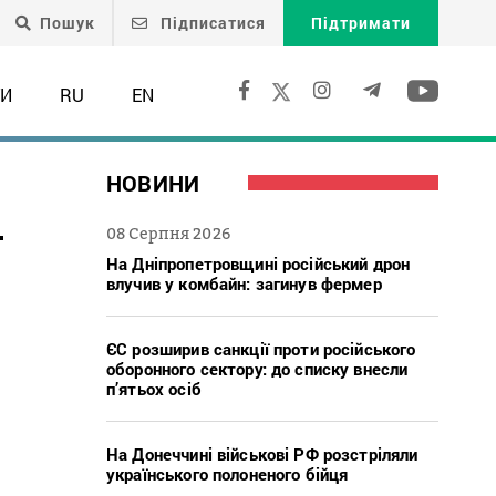
Пошук
Підписатися
Підтримати
ТИ
RU
EN
НОВИНИ
ї
08 Серпня 2026
На Дніпропетровщині російський дрон
влучив у комбайн: загинув фермер
ЄС розширив санкції проти російського
оборонного сектору: до списку внесли
п’ятьох осіб
На Донеччині військові РФ розстріляли
українського полоненого бійця