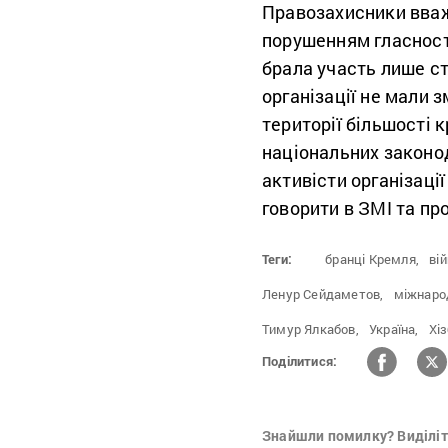
Правозахисники вваж
порушенням гласності
брала участь лише с
організації не мали 
території більшості к
національних законод
активісти організаці
говорити в ЗМІ та пр
Теги:
бранці Кремля,
вій
Ленур Сейдаметов,
міжнарод
Тимур Ялкабов,
Україна,
Хіз
Поділитися:
Знайшли помилку? Виділіть