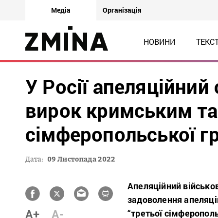
Медіа
Організація
НОВИНИ
ТЕКС
У Росії апеляційний
вирок кримським тат
сімферопольської гр
Дата:
09 Листопада 2022
Апеляційний військов
задоволення апеляцій
A+
A-
“третьої сімферополь