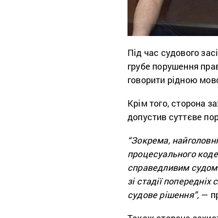
Під час судового зас
грубе порушення прав
говорити рідною мово
Крім того, сторона за
допустив суттєве по
“Зокрема, найголовні
процесуального коде
справедливим судом. 
зі стадії попередніх 
судове рішення”,
— п
Також сторона захист