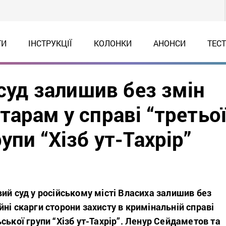
ТИ
ІНСТРУКЦІЇ
КОЛОНКИ
АНОНСИ
ТЕС
 суд залишив без змін
арам у справі “третьо
упи “Хізб ут-Тахрір”
ий суд у російському місті Власиха залишив без
ні скарги сторони захисту в кримінальній справі
ської групи “Хізб ут-Тахрір”. Ленур Сейдаметов та