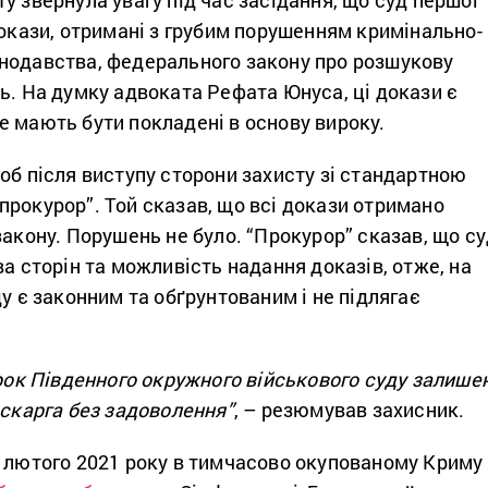
докази, отримані з грубим порушенням кримінально-
нодавства, федерального закону про розшукову
ь. На думку адвоката Рефата Юнуса, ці докази є
е мають бути покладені в основу вироку.
об після виступу сторони захисту зі стандартною
рокурор”. Той сказав, що всі докази отримано
закону. Порушень не було. “Прокурор” сказав, що с
ва сторін та можливість надання доказів, отже, на
ду є законним та обґрунтованим і не підлягає
ирок Південного окружного військового суду залише
 скарга без задоволення”
, – резюмував захисник.
7 лютого 2021 року в тимчасово окупованому Криму