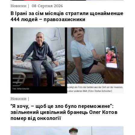
Новини
08 Серпня 2026
В Ірані за сім місяців стратили щонайменше
444 людей – правозахисники
Новини
“Я хочу, – щоб це зло було переможене”:
звільнений цивільний бранець Олег Котов
помер від онкології