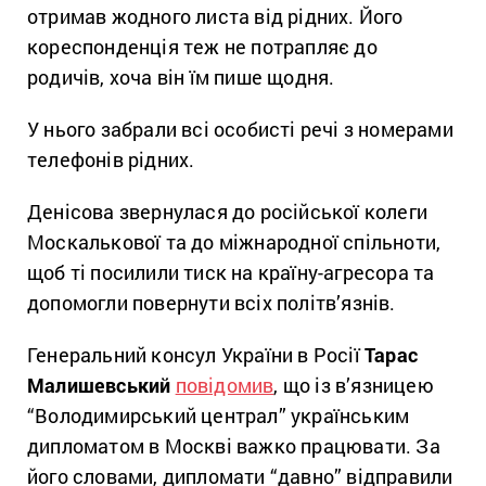
отримав жодного листа від рідних. Його
кореспонденція теж не потрапляє до
родичів, хоча він їм пише щодня.
У нього забрали всі особисті речі з номерами
телефонів рідних.
Денісова звернулася до російської колеги
Москалькової та до міжнародної спільноти,
щоб ті посилили тиск на країну-агресора та
допомогли повернути всіх політв’язнів.
Генеральний консул України в Росії
Тарас
Малишевський
повідомив
, що із в’язницею
“Володимирський централ” українським
дипломатом в Москві важко працювати. За
його словами, дипломати “давно” відправили