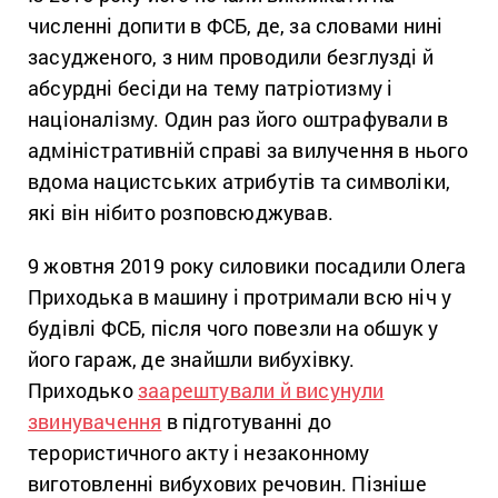
численні допити в ФСБ, де, за словами нині
засудженого, з ним проводили безглузді й
абсурдні бесіди на тему патріотизму і
націоналізму. Один раз його оштрафували в
адміністративній справі за вилучення в нього
вдома нацистських атрибутів та символіки,
які він нібито розповсюджував.
9 жовтня 2019 року силовики посадили Олега
Приходька в машину і протримали всю ніч у
будівлі ФСБ, після чого повезли на обшук у
його гараж, де знайшли вибухівку.
Приходько
заарештували й висунули
звинувачення
в підготуванні до
терористичного акту і незаконному
виготовленні вибухових речовин. Пізніше