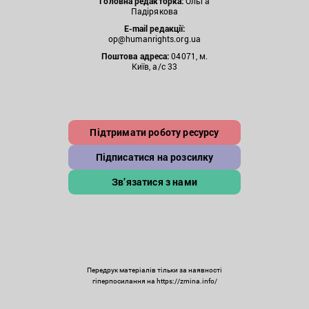
Головна редакторка:
Ольга
Падірякова
E-mail редакції:
op@humanrights.org.ua
Поштова
адреса:
04071, м.
Київ, а/с 33
Підтримати роботу ресурсу
Підписатися на розсилку
Зв’язатися з нами
Передрук матеріалів тільки за наявності
гіперпосилання на https://zmina.info/