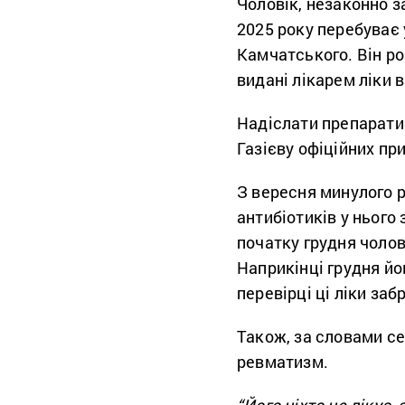
Чоловік, незаконно з
2025 року перебуває
Камчатського. Він роз
видані лікарем ліки в
Надіслати препарати 
Газієву офіційних пр
З вересня минулого р
антибіотиків у нього
початку грудня чолов
Наприкінці грудня йо
перевірці ці ліки заб
Також, за словами се
ревматизм.
“Його ніхто не лікує,