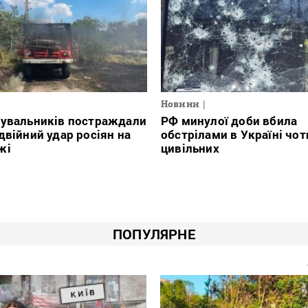
Новини
тувальників постраждали
РФ минулої доби вбила
двійний удар росіян на
обстрілами в Україні чо
жі
цивільних
ПОПУЛЯРНЕ