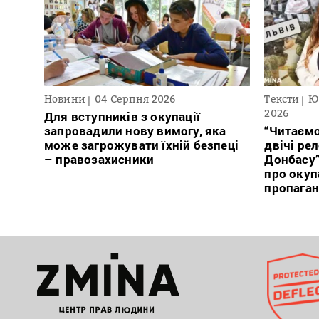
Новини
04 Серпня 2026
Тексти
Ю
2026
Для вступників з окупації
запровадили нову вимогу, яка
“Читаємо
може загрожувати їхній безпеці
двічі ре
– правозахисники
Донбасу
про окуп
пропага