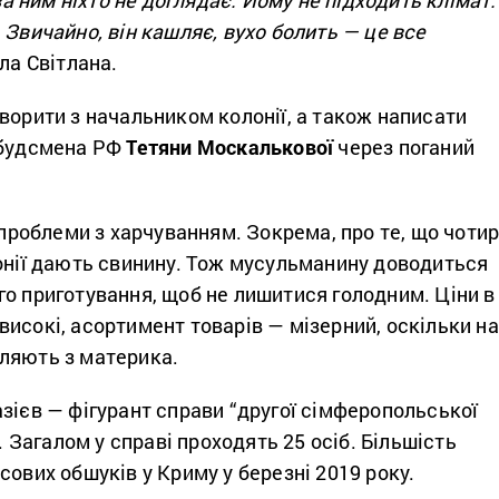
 Звичайно, він кашляє, вухо болить — це все
ла Світлана.
ворити з начальником колонії, а також написати
мбудсмена РФ
Тетяни Москалькової
через поганий
о проблеми з харчуванням. Зокрема, про те, що чоти
лонії дають свинину. Тож мусульманину доводиться
о приготування, щоб не лишитися голодним. Ціни в
исокі, асортимент товарів — мізерний, оскільки на
ляють з материка.
зієв — фігурант справи “другої сімферопольської
”. Загалом у справі проходять 25 осіб. Більшість
сових обшуків у Криму у березні 2019 року.