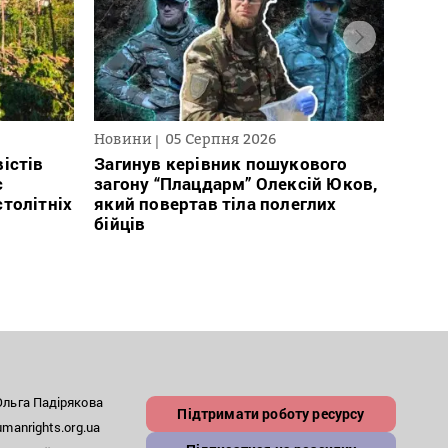
Новини
05 Серпня 2026
Нови
істів
Загинув керівник пошукового
През
с
загону “Плацдарм” Олексій Юков,
рефо
столітніх
який повертав тіла полеглих
який
бійців
заст
льга Падірякова
Підтримати роботу ресурсу
anrights.org.ua