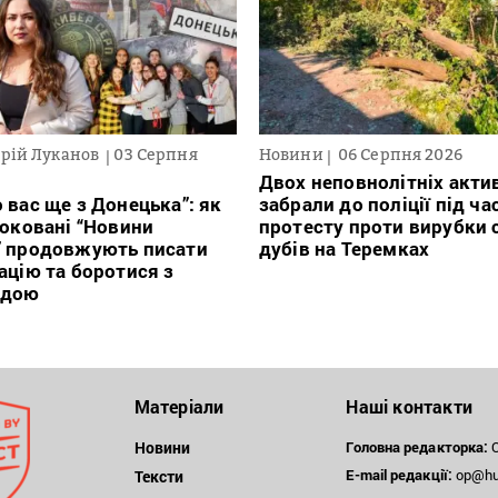
рій Луканов
03 Серпня
Новини
06 Серпня 2026
Двох неповнолітніх актив
 вас ще з Донецька”: як
забрали до поліції під ча
локовані “Новини
протесту проти вирубки 
” продовжують писати
дубів на Теремках
ацію та боротися з
ндою
Матеріали
Наші контакти
Новини
Головна редакторка:
О
E-mail редакції:
op@hum
Тексти