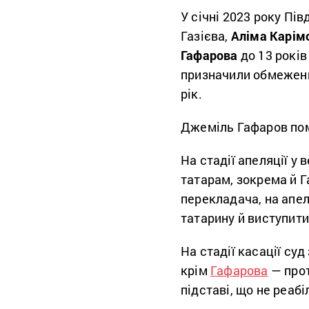
У січні 2023 року Пі
Газієва,
Аліма Карім
Гафарова
до 13 років
призначили обмеження
рік.
Джеміль Гафаров поме
На стадії апеляції у
татарам, зокрема й Г
перекладача, на апел
татарину й виступити
На стадії касації су
крім
Гафарова
— прот
підставі, що не реабі