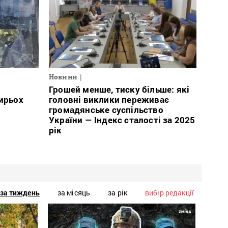
Новини
Грошей менше, тиску більше: які
тирьох
головні виклики переживає
громадянське суспільство
України — Індекс сталості за 2025
рік
за тиждень
за місяць
за рік
вибір редакції