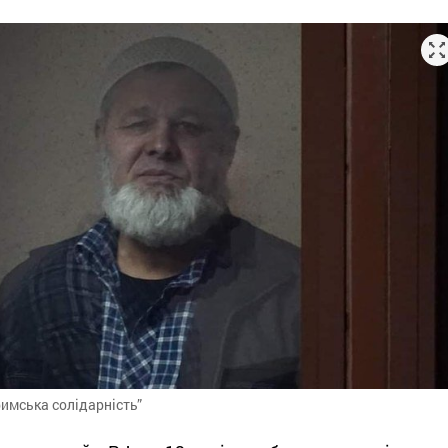
римська солідарність”