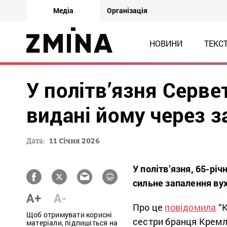
Медіа
Організація
НОВИНИ
ТЕКС
У політв’язня Серве
видані йому через з
Дата:
11 Січня 2026
У політв’язня, 65-рі
сильне запалення вух
A+
A-
Про це
повідомила
“К
Щоб отримувати корисні
сестри бранця Крем
матеріали, підпишіться на