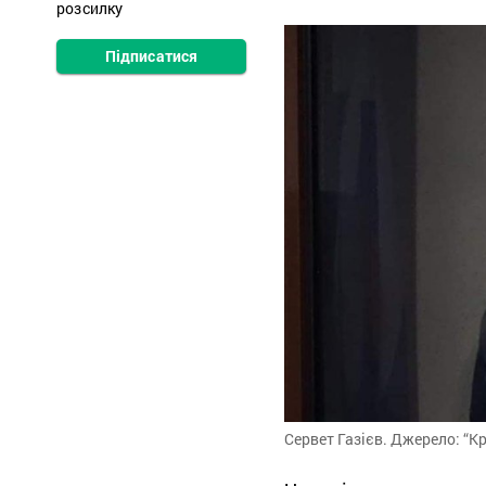
розсилку
Підписатися
Сервет Газієв. Джерело: “К