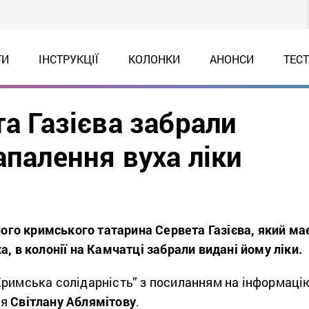
ТИ
ІНСТРУКЦІЇ
КОЛОНКИ
АНОНСИ
ТЕС
та Газієва забрали
апалення вуха ліки
чного кримського татарина Сервета Газієва, який ма
а, в колонії на Камчатці забрали видані йому ліки.
римська солідарність” з посиланням на інформаці
ля
Світлану Аблямітову
.