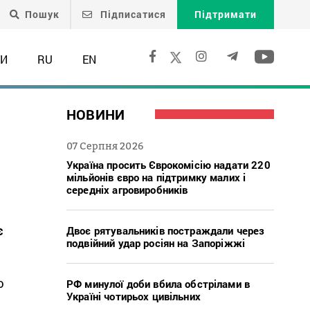
Пошук
Підписатися
Підтримати
ТИ
RU
EN
НОВИНИ
07 Серпня 2026
Україна просить Єврокомісію надати 220
мільйонів євро на підтримку малих і
середніх агровиробників
є
Двоє рятувальників постраждали через
подвійний удар росіян на Запоріжжі
ю
РФ минулої доби вбила обстрілами в
Україні чотирьох цивільних