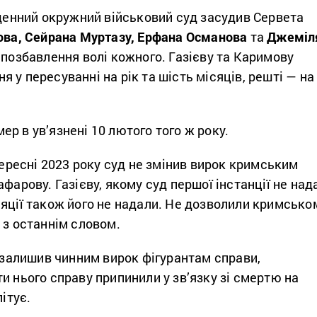
вденний окружний військовий суд засудив Сервета
ова, Сейрана Муртазу, Ерфана Османова
та
Джеміл
 позбавлення волі кожного. Газієву та Каримову
 у пересуванні на рік та шість місяців, решті — на
р в ув’язнені 10 лютого того ж року.
 вересні 2023 року суд не змінив вирок кримським
афарову. Газієву, якому суд першої інстанції не над
яції також його не надали. Не дозволили кримсько
 з останнім словом.
д залишив чинним вирок фігурантам справи,
и нього справу припинили у зв’язку зі смертю на
літує.