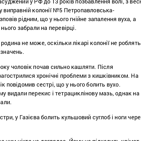
асуджений у РФ до 13 років позбавлення волі, з вес
 у виправній колонії №5 Петропавловська-
повів рідним, що у нього гнійне запалення вуха, а
 нього забрали на перевірці.
родина не може, оскільки лікарі колонії не роблять
изначень.
оку чоловік почав сильно кашляти. Після
 загострилися хронічні проблеми з кишківником. На
ік повідомив сестрі, що у нього болить вухо.
му видали перекис і тетрациклінову мазь, однак на
рали.
стри, у Газієва болить кульшовий суглоб і ноги чере
 за ним ніхто не доглядає. Йому не підходить клімат.