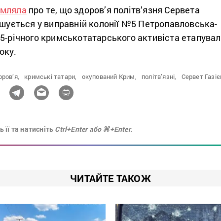
омляла
про те, що здоров’я політв’язня Сервета
ршується у виправній колонії №5 Петропавловська-
65-річного кримськотатарського активіста етапува
оку.
оров’я,
кримські татари,
окупований Крим,
політв’язні,
Сервет Газіє
 її та натисніть
Ctrl+Enter або ⌘+Enter.
ЧИТАЙТЕ ТАКОЖ