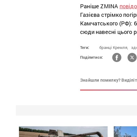
Раніше ZMINA
повід
Газієва стрімко погі
Камчатського (РФ): 
сюди навесні цього р
Теги:
бранці Кремля,
зд
Поділитися:
Знайшли помилку? Виділіть