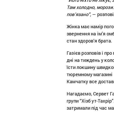
Там холодно, морози.
пов’язано”,
— розпові
Жінка має намір пого
звернення на ім’я о
стан здоров’я брата.
Газієв розповів і пр
дні на тиждень у ко
їсти локшину швидког
тюремному магазині в
Камчатку все достав
Нагадаємо, Сервет Га
групи “Хізб ут-Тахрір
затримали під час ма