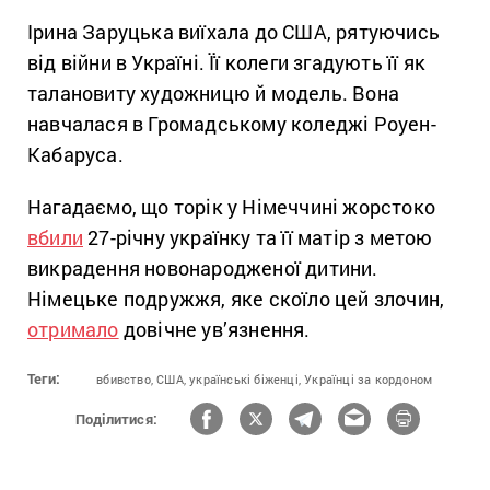
Ірина Заруцька виїхала до США, рятуючись
від війни в Україні. Її колеги згадують її як
талановиту художницю й модель. Вона
навчалася в Громадському коледжі Роуен-
Кабаруса.
Нагадаємо, що торік у Німеччині жорстоко
вбили
27-річну українку та її матір з метою
викрадення новонародженої дитини.
Німецьке подружжя, яке скоїло цей злочин,
отримало
довічне ув’язнення.
Теги:
вбивство,
США,
українські біженці,
Українці за кордоном
Поділитися: