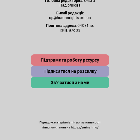
Головна редакторка:
Ольга
Падірякова
E-mail редакції:
op@humanrights.org.ua
Поштова
адреса:
04071, м.
Київ, а/с 33
Підтримати роботу ресурсу
Підписатися на розсилку
Зв’язатися з нами
Передрук матеріалів тільки за наявності
гіперпосилання на https://zmina.info/