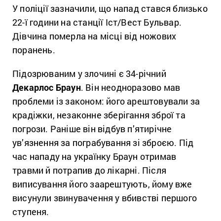
У поліції зазначили, що напад стався близько
22-ї години на станції Іст/Вест Бульвар.
Дівчина померла на місці від ножових
поранень.
Підозрюваним у злочині є 34-річний
Декарлос Браун
. Він неодноразово мав
проблеми із законом: його арештовували за
крадіжки, незаконне зберігання зброї та
погрози. Раніше він відбув п’ятирічне
ув’язнення за пограбування зі зброєю. Під
час нападу на українку Браун отримав
травми й потрапив до лікарні. Після
виписування його заарештують, йому вже
висунули звинувачення у вбивстві першого
ступеня.