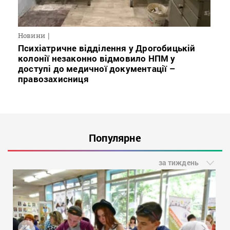
Новини
Психіатричне відділення у Дрогобицькій
колонії незаконно відмовило НПМ у
доступі до медичної документації –
правозахисниця
Популярне
за тиждень