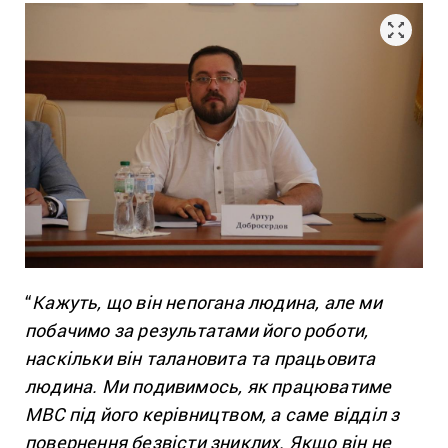
“
Кажуть, що він непогана людина, але ми
побачимо за результатами його роботи,
наскільки він талановита та працьовита
людина. Ми подивимось, як працюватиме
МВС під його керівництвом, а саме відділ з
повернення безвісти зниклих. Якщо він не