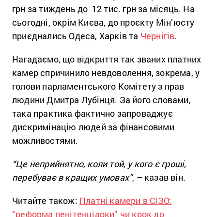
грн за тиждень до 12 тис. грн за місяць. На
сьогодні, окрім Києва, до проєкту Мін’юсту
приєднались Одеса, Харків та
Чернігів
.
Нагадаємо, що відкриття так званих платних
камер спричинило невдоволення, зокрема, у
голови парламентського Комітету з прав
людини Дмитра Лубінця. За його словами,
така практика фактично запроваджує
дискримінацію людей за фінансовими
можливостями.
“Це неприйнятно, коли той, у кого є гроші,
перебуває в кращих умовах”
, – казав він.
Читайте також:
Платні камери в СІЗО:
“реформа пенітенціарки” чи крок до