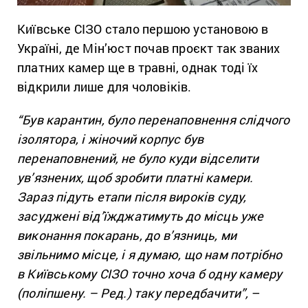
Київське СІЗО стало першою установою в
Україні, де Мін’юст почав проєкт так званих
платних камер ще в травні, однак тоді їх
відкрили лише для чоловіків.
“Був карантин, було перенаповнення слідчого
ізолятора, і жіночий корпус був
перенаповнений, не було куди відселити
ув’язнених, щоб зробити платні камери.
Зараз підуть етапи після вироків суду,
засуджені від’їжджатимуть до місць уже
виконання покарань, до в’язниць, ми
звільнимо місце, і я думаю, що нам потрібно
в Київському СІЗО точно хоча б одну камеру
(поліпшену. – Ред.) таку передбачити”,
–