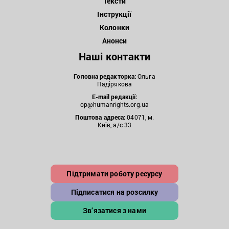
Тексти
Інструкції
Колонки
Анонси
Наші контакти
Головна редакторка:
Ольга
Падірякова
E-mail редакції:
op@humanrights.org.ua
Поштова
адреса:
04071, м.
Київ, а/с 33
Підтримати роботу ресурсу
Підписатися на розсилку
Зв’язатися з нами