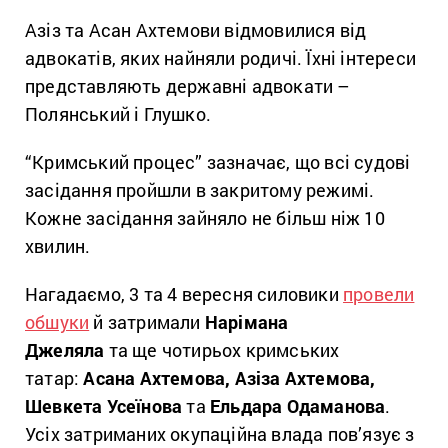
Азіз та Асан Ахтемови відмовилися від
адвокатів, яких найняли родичі. Їхні інтереси
представляють державні адвокати –
Полянський і Глушко.
“Кримський процес” зазначає, що всі судові
засідання пройшли в закритому режимі.
Кожне засідання зайняло не більш ніж 10
хвилин.
Нагадаємо, 3 та 4 вересня силовики
провели
обшуки
й затримали
Нарімана
Джеляла
та ще чотирьох кримських
татар:
Асана Ахтемова, Азіза Ахтемова,
Шевкета Усеїнова
та
Ельдара Одаманова
.
Усіх затриманих окупаційна влада пов’язує з