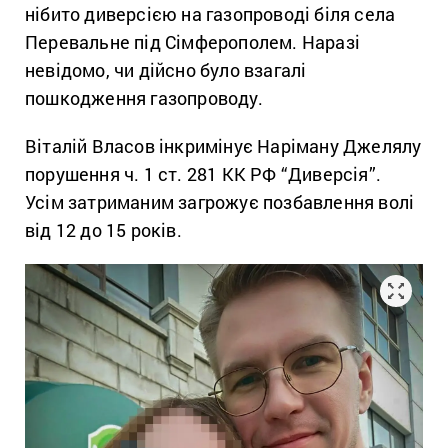
нібито диверсією на газопроводі біля села
Перевальне під Сімферополем. Наразі
невідомо, чи дійсно було взагалі
пошкодження газопроводу.
Віталій Власов інкримінує Наріману Джелялу
порушення ч. 1 ст. 281 КК РФ “Диверсія”.
Усім затриманим загрожує позбавлення волі
від 12 до 15 років.