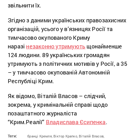
звільнити їх.
Згідно з даними українських правозахисних
організацій, усього у в’язницях Росії та
тимчасово окупованого Криму
наразі
незаконно утримують
щонайменше
124 людини. 89 українських громадян
утримують з політичних мотивів у Росії, а 35
– у тимчасово окупованій Автономній
Республіці Крим.
Як відомо, Віталій Власов – слідчий,
зокрема, у кримінальній справі щодо
позаштатного журналіста
“Крим.Реалії”
Владислава Єсипенка
.
Теги:
бранці Кремля,
Віктор Крапко,
Віталій Власов,