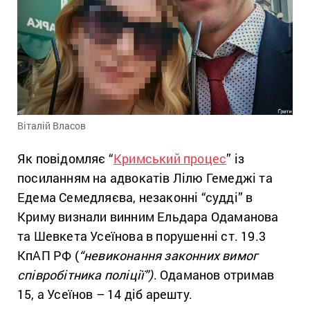
Віталій Власов
Як повідомляє “
Кримський процес
” із
посиланням на адвокатів Лілю Гемеджі та
Едема Семедляєва, незаконні “судді” в
Криму визнали винним Ельдара Одаманова
та Шевкета Усеїнова в порушенні ст. 19.3
КпАП РФ (
“невиконання законних вимог
співробітника поліції”)
. Одаманов отримав
15, а Усеїнов – 14 діб арешту.