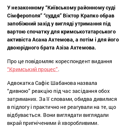
У незаконному “Київському районному суді
Сімферополя” “суддя” Віктор Крапко обрав
запобіжний захід у вигляді утримання під
вартою спочатку для кримськотатарського
активіста Асана Ахтемова, а потім і для його
двоюрідного брата Азіза Ахтемова.
Про це повідомляє кореспондент видання
“Кримський процес”
.
Адвокатка Сафіє Шабанова назвала
“дивною” реакцію під час засідання обох
затриманих. За її словами, обидва дивилися
в підлогу і практично не реагували на те, що
відбувається. Вони виглядати виглядали
вкрай пригніченими й хворобливими.