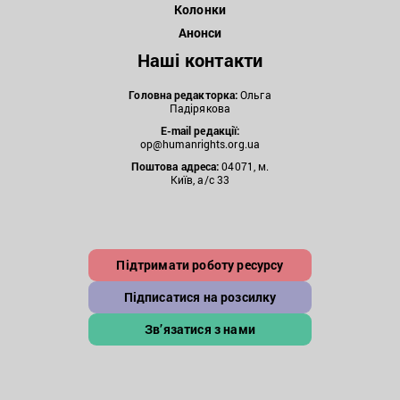
Колонки
Анонси
Наші контакти
Головна редакторка:
Ольга
Падірякова
E-mail редакції:
op@humanrights.org.ua
Поштова
адреса:
04071, м.
Київ, а/с 33
Підтримати роботу ресурсу
Підписатися на розсилку
Зв’язатися з нами