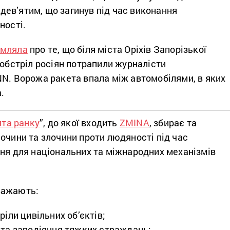
а дев’ятим, що загинув під час виконання
ності.
омляла
про те, що біля міста Оріхів Запорізької
 обстріл росіян потрапили журналісти
NN. Ворожа ракета впала між автомобілями, в яких
.
ята ранку
”, до якої входить
ZMINA
, збирає та
очини та злочини проти людяності під час
ння для національних та міжнародних механізмів
важають:
ріли цивільних об’єктів;
 та заподіяння тяжких страждань;