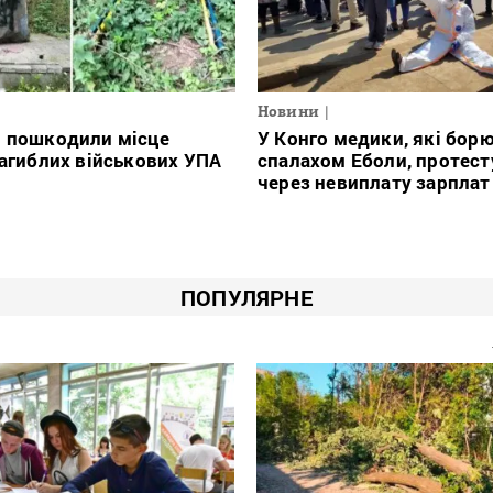
Новини
і пошкодили місце
У Конго медики, які борю
загиблих військових УПА
спалахом Еболи, протес
через невиплату зарплат
ПОПУЛЯРНЕ