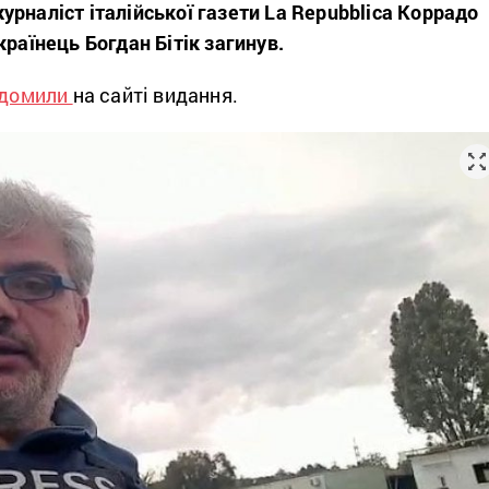
рналіст італійської газети La Repubblica Коррадо
країнець Богдан Бітік загинув.
ідомили
на сайті видання.