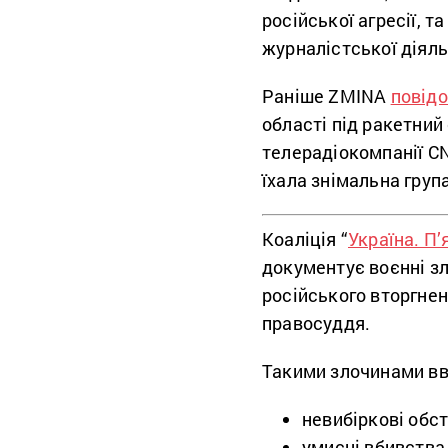
російської агресії, т
журналістської діяль
Раніше ZMINA
повід
області під ракетний
телерадіокомпанії C
їхала знімальна група
Коаліція “
Україна. П’
документує воєнні зл
російського вторгне
правосуддя.
Такими злочинами в
невибіркові обст
умисні вбивства