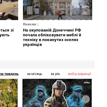
Новини
ться зі
На окупованій Донеччині РФ
тують
почала обліковувати меблі й
техніку в покинутих оселях
українців
за тиждень
за місяць
за рік
вибір редакції