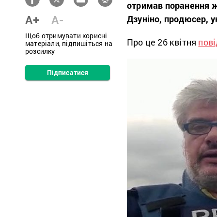
отримав поранення жу
A+
A-
Дзуніно, продюсер, у
Щоб отримувати корисні
Про це 26 квітня
пов
матеріали, підпишіться на
розсилку
Підписатися