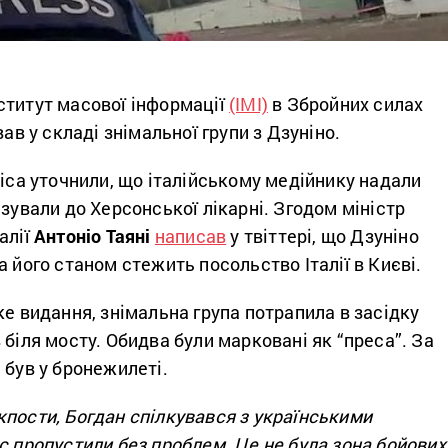
ститут масової інформації
(ІМІ)
в Збройних силах
вав у складі знімальної групи з Дзуніно.
lica уточнили, що італійському медійнику надали
ізували до Херсонської лікарні. Згодом міністр
алії
Антоніо Таяні
написав
у твіттері, що Дзуніно
а його станом стежить посольство Італії в Києві.
ке видання, знімальна група потрапила в засідку
 біля мосту. Обидва були марковані як “преса”. За
 був у бронежилеті.
кпости, Богдан спілкувався з українськими
с пропустили без проблем. Це не була зона бойових