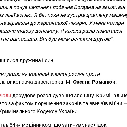
или, я почув шипіння і побачив Богдана на землі, він
з лінії вогню. Я біг, поки не зустрів цивільну машину
ене відвезли до херсонської лікарні. У мене чотири
надали чудову допомогу. Я кілька разів намагався
 не відповідав. Він був моїм великим другом”,
—
ишилися дружина і син.
итуацію як воєнний злочин росіян проти
ла виконавча директорка ІМІ
Оксана Романюк
.
чали
досудове розслідування злочину. Кримінальн
то за фактом порушення законів та звичаїв війни 
 Кримінального Кодексу України.
 став 54-м медійником, що загинув унаслідок