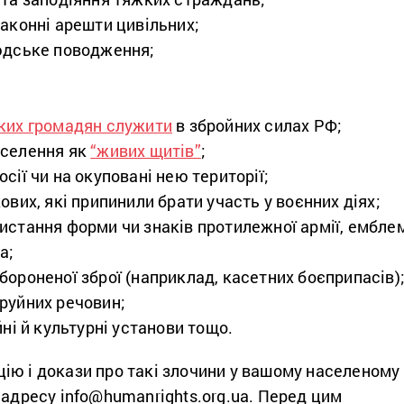
законні арешти цивільних;
юдське поводження;
ких громадян служити
в збройних силах РФ;
аселення як
“живих щитів”
;
осії чи на окуповані нею території;
ових, які припинили брати участь у воєнних діях;
истання форми чи знаків протилежної армії, ембле
а;
бороненої зброї (наприклад, касетних боєприпасів)
руйних речовин;
йні й культурні установи тощо.
ію і докази про такі злочини у вашому населеному
 адресу info@humanrights.org.ua. Перед цим