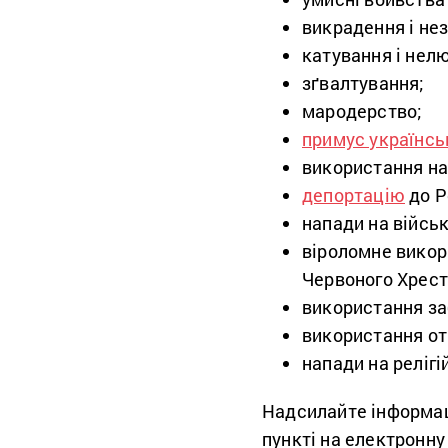
викрадення і не
катування і нел
зґвалтування;
мародерство;
примус українсь
використання н
депортацію
до Р
напади на військ
віроломне викор
Червоного Хрест
використання за
використання от
напади на релігі
Надсилайте інформац
пункті на електронну