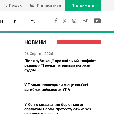
Пошук
Підписатися
Підтримати
ТИ
RU
EN
НОВИНИ
06 Серпня 2026
Після публікації про шкільний конфлікт
редакція “Гречки” отримала погрози
судом
У Польщі пошкодили місце пам’яті
загиблих військових УПА
У Конго медики, які борються зі
спалахом Еболи, протестують через
невиплату зарплат