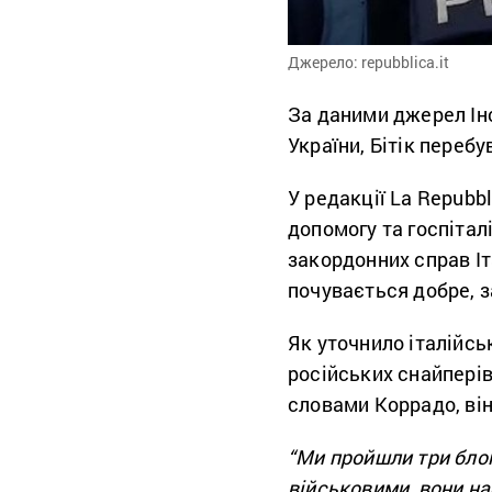
Джерело: repubblica.it
За даними джерел Ін
України, Бітік перебу
У редакції La Repubb
допомогу та госпітал
закордонних справ Іт
почувається добре, з
Як уточнило італійсь
російських снайперів
словами Коррадо, він
“Ми пройшли три бло
військовими, вони на