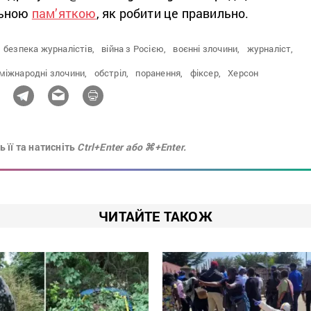
льною
пам’яткою
, як робити це правильно.
безпека журналістів,
війна з Росією,
воєнні злочини,
журналіст,
міжнародні злочини,
обстріл,
поранення,
фіксер,
Херсон
 її та натисніть
Ctrl+Enter або ⌘+Enter.
ЧИТАЙТЕ ТАКОЖ