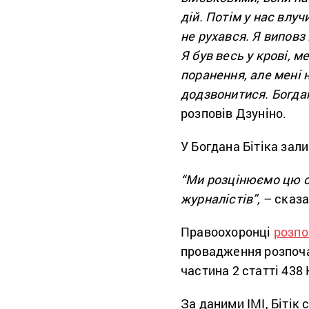
дій. Потім у нас влуч
не рухався. Я виповз і
Я був весь у крові, м
поранення, але мені 
додзвонитися. Богдан
розповів Дзуніно.
У Богдана Бітіка зал
“Ми розцінюємо цю с
журналістів”,
– сказа
Правоохоронці
розпо
провадження розпоча
частина 2 статті 438
За даними ІМІ, Бітік