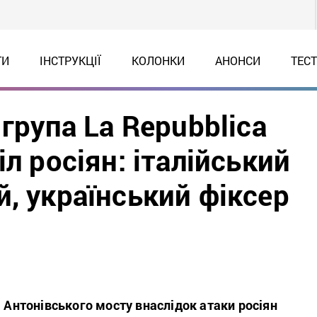
ТИ
ІНСТРУКЦІЇ
КОЛОНКИ
АНОНСИ
ТЕС
 група La Repubblica
л росіян: італійський
, український фіксер
і Антонівського мосту внаслідок атаки росіян