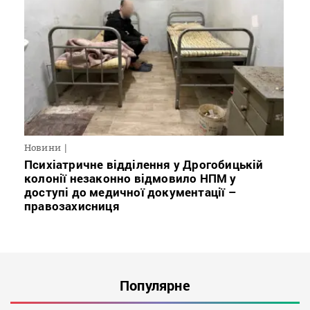
Новини
Психіатричне відділення у Дрогобицькій
колонії незаконно відмовило НПМ у
доступі до медичної документації –
правозахисниця
Популярне