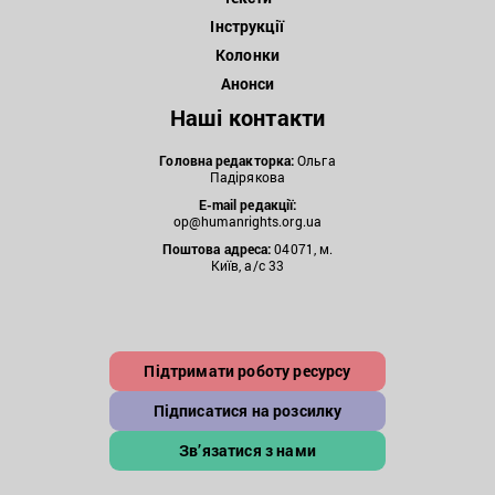
Інструкції
Колонки
Анонси
Наші контакти
Головна редакторка:
Ольга
Падірякова
E-mail редакції:
op@humanrights.org.ua
Поштова
адреса:
04071, м.
Київ, а/с 33
Підтримати роботу ресурсу
Підписатися на розсилку
Зв’язатися з нами