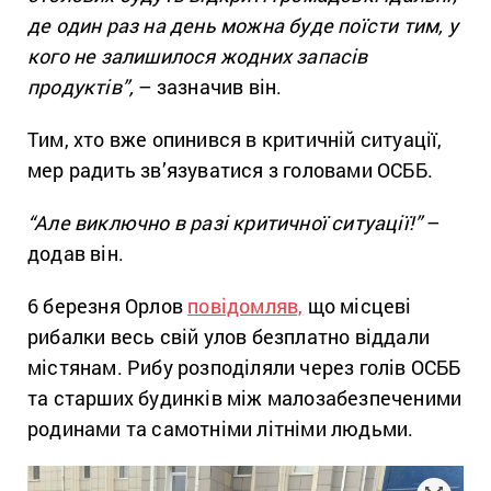
де один раз на день можна буде поїсти тим, у
кого не залишилося жодних запасів
продуктів”,
– зазначив він.
Тим, хто вже опинився в критичній ситуації,
мер радить зв’язуватися з головами ОСББ.
“Але виключно в разі критичної ситуації!”
–
додав він.
6 березня Орлов
повідомляв,
що місцеві
рибалки весь свій улов безплатно віддали
містянам. Рибу розподіляли через голів ОСББ
та старших будинків між малозабезпеченими
родинами та самотніми літніми людьми.