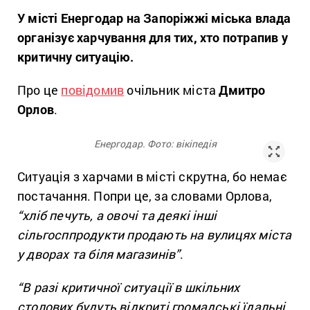
У місті Енергодар на Запоріжжі міська влада
організує харчування для тих, хто потрапив у
критичну ситуацію.
Про це
повідомив
очільник міста
Дмитро
Орлов
.
Енергодар. Фото: вікіпедія
Ситуація з харчами в місті скрутна, бо немає
постачання. Попри це, за словами Орлова,
“хліб печуть, а овочі та деякі інші
сільгосппродукти продають на вулицях міста
у дворах та біля магазинів”
.
“В разі критичної ситуації в шкільних
столових будуть відкриті громадські їдальні,