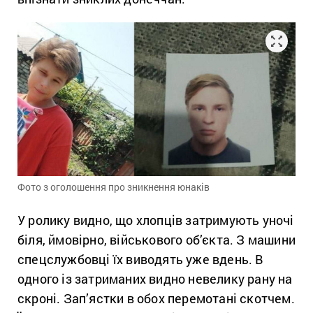
Фото з оголошення про зникнення юнаків
У ролику видно, що хлопців затримують уночі
біля, ймовірно, військового об’єкта. З машини
спецслужбовці їх виводять уже вдень. В
одного із затриманих видно невелику рану на
скроні. Зап’ястки в обох перемотані скотчем.