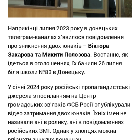
Наприкінці липня 2023 року в донецьких
телеграм-каналах з’явилося повідомлення
про зникнення двох юнаків –
Віктора
Захарова
та
Микити Полозова
. Востаннє, як
ідеться в оголошеннях, їх бачили 26 липня
біля школи №83 в Донецьку.
У січні 2024 року російські пропагандистські
джерела з посиланням на Центр
громадських зв’язків ФСБ Росії опублікували
відео затримання двох юнаків. Їхніх імен не
називали ані в ролику, ані в повідомленнях
російських ЗМІ. Однак у хлопцях можна
впізнати зниклих донеччан.