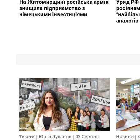
На Житомирщині російська армія
Уряд РФ
знищила підприємство з
росіяна
німецькими інвестиціями
“найбіль
аналогів 
Тексти
Юрій Луканов
03 Серпня
Новини