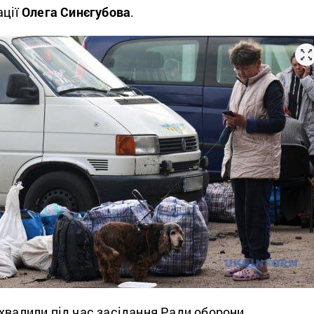
ації
Олега Синєгубова
.
хвалили під час засідання Ради оборони.