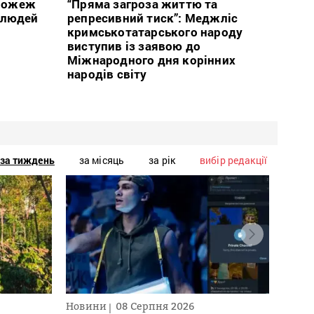
 пожеж
“Пряма загроза життю та
 людей
репресивний тиск”: Меджліс
кримськотатарського народу
виступив із заявою до
Міжнародного дня корінних
народів світу
за тиждень
за місяць
за рік
вибір редакції
Новини
08 Серпня 2026
Текст