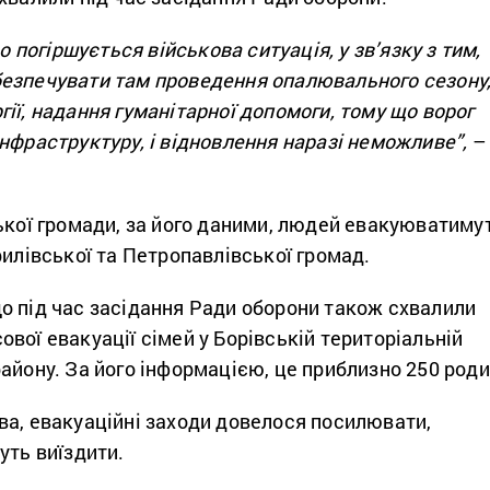
що погіршується військова ситуація, у зв’язку з тим,
езпечувати там проведення опалювального сезону
ії, надання гуманітарної допомоги, тому що ворог
нфраструктуру, і відновлення наразі неможливе”,
–
ької громади, за його даними, людей евакуюватиму
рилівської та Петропавлівської громад.
о під час засідання Ради оборони також схвалили
вої евакуації сімей у Борівській територіальній
айону. За його інформацією, це приблизно 250 роди
ва, евакуаційні заходи довелося посилювати,
уть виїздити.