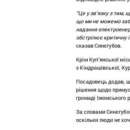
“Це у зв’язку з тим, 
що ми не можемо заб
надання електроенерг
обстрілює критичну і
сказав Синєгубов.
Крім Куп’янської міс
з Кіндрашівської, Ку
Посадовець додав, щ
рішення щодо примусо
громаді Ізюмського р
За словами Синєгубо
оскільки люди не хоч