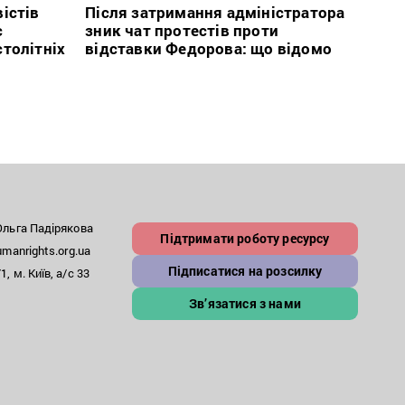
2026
істів
Після затримання адміністратора
с
зник чат протестів проти
В сп
столітніх
відставки Федорова: що відомо
кого 
іноаг
“Кри
льга Падірякова
Підтримати роботу ресурсу
anrights.org.ua
Підписатися на розсилку
, м. Київ, а/с 33
Зв’язатися з нами