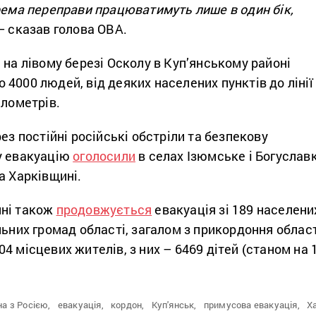
рема переправи працюватимуть лише в один бік,
– сказав голова ОВА.
 на лівому березі Осколу в Куп’янському районі
4000 людей, від деяких населених пунктів до лінії
ілометрів.
ез постійні російські обстріли та безпекову
у евакуацію
оголосили
в селах Ізюмське і Богуслав
а Харківщині.
ині також
продовжується
евакуація зі 189 населени
льних громад області, загалом з прикордоння облас
4 місцевих жителів, з них – 6469 дітей (станом на 
на з Росією,
евакуація,
кордон,
Куп'янськ,
примусова евакуація,
Х