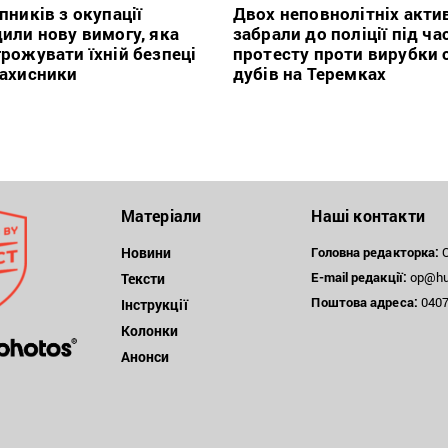
пників з окупації
Двох неповнолітніх актив
или нову вимогу, яка
забрали до поліції під ча
рожувати їхній безпеці
протесту проти вирубки 
захисники
дубів на Теремках
Матеріали
Наші контакти
Новини
Головна редакторка:
О
E-mail редакції:
op@hum
Тексти
Поштова
адреса:
04071
Інструкції
Колонки
Анонси