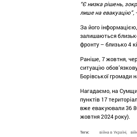
“Є низка рішень, зок
лише на евакуацію”,
За його інформацією,
залишаються близько 
фронту – близько 4 к
Раніше, 7 жовтня, чер
ситуацію обов’язков
Борівської громади н
Нагадаємо, на Сумщ
пунктів 17 територіа
вже евакуювали 36 80
жовтня 2024 року).
Теги:
війна в Україні,
вій