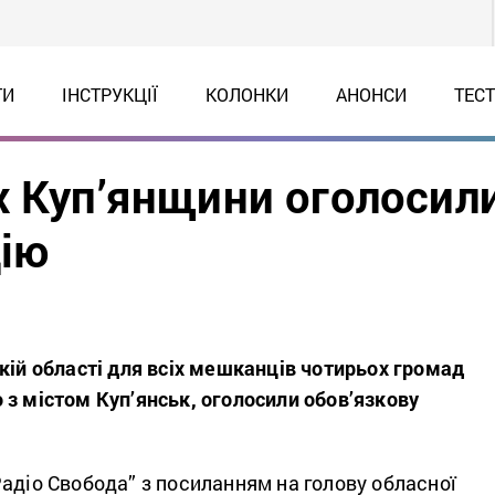
ТИ
ІНСТРУКЦІЇ
КОЛОНКИ
АНОНСИ
ТЕС
х Куп’янщини оголосил
цію
кій області для всіх мешканців чотирьох громад
з містом Куп’янськ, оголосили обов’язкову
адіо Свобода” з посиланням на голову обласної