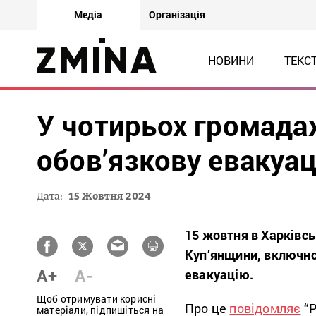
Медіа
Організація
НОВИНИ
ТЕКС
У чотирьох громада
обов’язкову евакуа
Дата:
15 Жовтня 2024
15 жовтня в Харківсь
Куп’янщини, включно 
A+
A-
евакуацію.
Щоб отримувати корисні
Про це
повідомляє
“Р
матеріали, підпишіться на