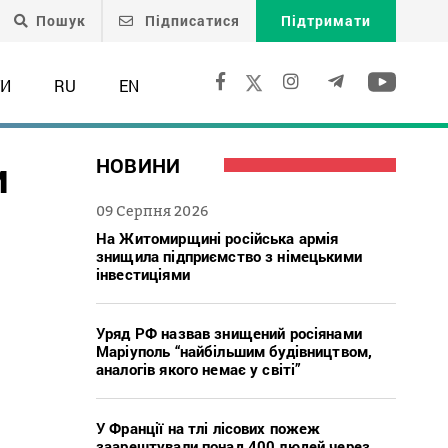
Пошук
Підписатися
Підтримати
ТИ
RU
EN
и
НОВИНИ
09 Серпня 2026
На Житомирщині російська армія
знищила підприємство з німецькими
інвестиціями
Уряд РФ назвав знищений росіянами
Маріуполь “найбільшим будівництвом,
аналогів якого немає у світі”
У Франції на тлі лісових пожеж
заарештували понад 400 людей через