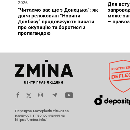
2026
Для всту
“Читаємо вас ще з Донецька”: як
запровад
двічі релоковані “Новини
може заг
Донбасу” продовжують писати
– право
про окупацію та боротися з
пропагандою
Передрук матеріалів тільки за
наявності гіперпосилання на
https://zmina.info/